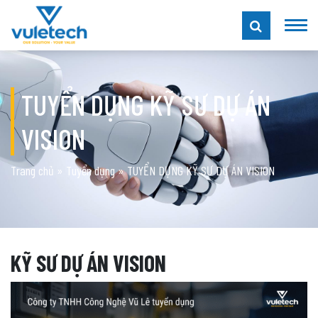
TUYỂN DỤNG KỸ SƯ DỰ ÁN
VISION
Trang chủ
»
Tuyển dụng
»
TUYỂN DỤNG KỸ SƯ DỰ ÁN VISION
KỸ S
Ư
DỰ ÁN VISION