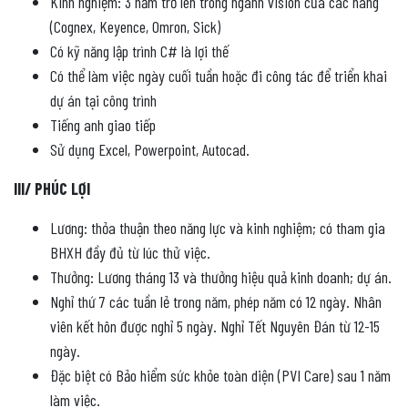
Kinh nghiệm: 3 năm trở lên trong ngành vision của các hãng
(Cognex, Keyence, Omron, Sick)
Có kỹ năng lập trình C# là lợi thế
Có thể làm việc ngày cuối tuần hoặc đi công tác để triển khai
dự án tại công trình
Tiếng anh giao tiếp
Sử dụng Excel, Powerpoint, Autocad.
III/ PHÚC LỢI
Lương: thỏa thuận theo năng lực và kinh nghiệm; có tham gia
BHXH đầy đủ từ lúc thử việc.
Thưởng: Lương tháng 13 và thưởng hiệu quả kinh doanh; dự án.
Nghỉ thứ 7 các tuần lẻ trong năm, phép năm có 12 ngày. Nhân
viên kết hôn được nghỉ 5 ngày. Nghỉ Tết Nguyên Đán từ 12-15
ngày.
Đặc biệt có Bảo hiểm sức khỏe toàn diện (PVI Care) sau 1 năm
làm việc.