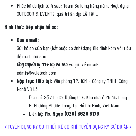
Phúc lợi du lịch từ 4 sao; Team Building hàng năm. Hoạt động
OUTDOOR & EVENTS, quà tri ân dịp Lễ Tết…
Hình thức tiếp nhận hồ sơ:
Qua email:
Gửi hồ sơ của bạn (bắt buộc có ảnh) dạng file đính kèm với tiêu
đề mail như sau:
Ứng tuyển vị trí
+ Họ và tên
và gửi về email:
admin@vuletech.com
Nộp trực tiếp tại:
Văn phòng TP.HCM – Công ty TNHH Công
Nghệ Vũ Lê
Địa chỉ: Số 7 Lô C2 Đường 659, Khu nhà ở Phước Long
B, Phường Phước Long, Tp. Hồ Chí Minh, Việt Nam
Liên hệ:
Ms. Ngọc (028) 3620 8179
Post navigation
TUYỂN DỤNG KỸ SƯ THIẾT KẾ CƠ KHÍ
TUYỂN DỤNG KỸ SƯ DỰ ÁN