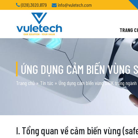
(028).3620.8179
info@vuletech.com
TRANG C
ỨNG DỤNG CẢM BIẾN VÙNG 
Trang chủ
»
Tin tức
»
Ứng dụng cảm biến vùng SICK trong ngành 
I. Tổng quan về cảm biến vùng (safe