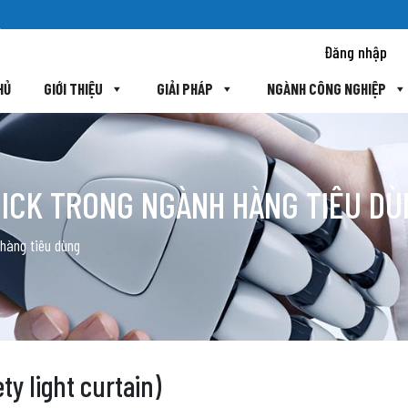
Đăng nhập
HỦ
GIỚI THIỆU
GIẢI PHÁP
NGÀNH CÔNG NGHIỆP
SICK TRONG NGÀNH HÀNG TIÊU D
hàng tiêu dùng
ty light curtain)