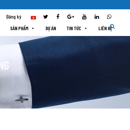
Đăng ký
SẢN PHẨM
DỰ ÁN
TIN TỨC
LIÊN HỆ
ÙNG