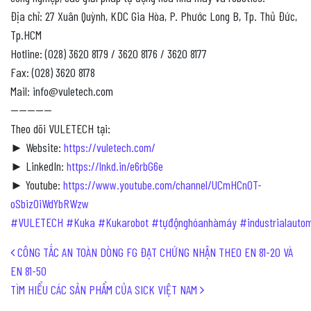
Địa chỉ: 27 Xuân Quỳnh, KDC Gia Hòa, P. Phước Long B, Tp. Thủ Đức,
Tp.HCM
Hotline: (028) 3620 8179 / 3620 8176 / 3620 8177
Fax: (028) 3620 8178
Mail: info@vuletech.com
—————
Theo dõi VULETECH tại:
► Website:
https://vuletech.com/
► LinkedIn:
https://lnkd.in/e6rbG6e
► Youtube:
https://www.youtube.com/channel/UCmHCn0T-
oSbizOiWdYbRWzw
#VULETECH
#Kuka
#Kukarobot
#tựđộnghóanhàmáy
#industrialauto
Post navigation
CÔNG TẮC AN TOÀN DÒNG FG ĐẠT CHỨNG NHẬN THEO EN 81-20 VÀ
EN 81-50
TÌM HIỂU CÁC SẢN PHẨM CỦA SICK VIỆT NAM