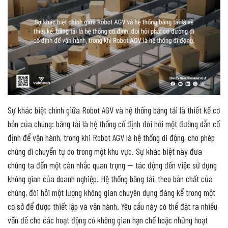
Sự khác biệt chính giữa Robot AGV và hệ thống băng tải là thiết kế cơ
bản của chúng: băng tải là hệ thống cố định đòi hỏi một đường dẫn cố
định để vận hành, trong khi Robot AGV là hệ thống di động, cho phép
chúng di chuyển tự do trong một khu vực. Sự khác biệt này đưa
chúng ta đến một cân nhắc quan trọng — tác động đến việc sử dụng
không gian của doanh nghiệp. Hệ thống băng tải, theo bản chất của
chúng, đòi hỏi một lượng không gian chuyên dụng đáng kể trong một
cơ sở để được thiết lập và vận hành. Yêu cầu này có thể đặt ra nhiều
vấn đề cho các hoạt động có không gian hạn chế hoặc những hoạt