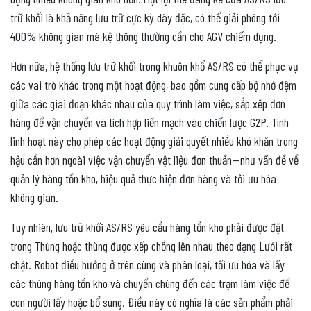
trữ khối là khả năng lưu trữ cực kỳ dày đặc, có thể giải phóng tới
400% không gian mà kệ thông thường cần cho AGV chiếm dụng.
Hơn nữa, hệ thống lưu trữ khối trong khuôn khổ AS/RS có thể phục vụ
các vai trò khác trong một hoạt động, bao gồm cung cấp bộ nhớ đệm
giữa các giai đoạn khác nhau của quy trình làm việc, sắp xếp đơn
hàng để vận chuyển và tích hợp liền mạch vào chiến lược G2P. Tính
linh hoạt này cho phép các hoạt động giải quyết nhiều khó khăn trong
hậu cần hơn ngoài việc vận chuyển vật liệu đơn thuần—như vấn đề về
quản lý hàng tồn kho, hiệu quả thực hiện đơn hàng và tối ưu hóa
không gian.
Tuy nhiên, lưu trữ khối AS/RS yêu cầu hàng tồn kho phải được đặt
trong Thùng hoặc thùng được xếp chồng lên nhau theo dạng Lưới rất
chặt. Robot điều hướng ở trên cùng và phân loại, tối ưu hóa và lấy
các thùng hàng tồn kho và chuyển chúng đến các trạm làm việc để
con người lấy hoặc bổ sung. Điều này có nghĩa là các sản phẩm phải