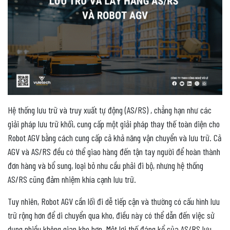
Hệ thống lưu trữ và truy xuất tự động (AS/RS) , chẳng hạn như các
giải pháp lưu trữ khối, cung cấp một giải pháp thay thế toàn diện cho
Robot AGV bằng cách cung cấp cả khả năng vận chuyển và lưu trữ. Cả
AGV và AS/RS đều có thể giao hàng đến tận tay người để hoàn thành
đơn hàng và bổ sung, loại bỏ nhu cầu phải đi bộ, nhưng hệ thống
AS/RS cũng đảm nhiệm khía cạnh lưu trữ.
Tuy nhiên, Robot AGV cần lối đi dễ tiếp cận và thường có cấu hình lưu
trữ rộng hơn để di chuyển qua kho, điều này có thể dẫn đến việc sử
dụng nhiều không gian kho hơn. Một lợi thế đáng kể của AS/RS lưu