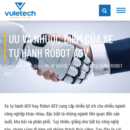
ƯU VÀ NHƯỢC ĐIỂM CỦA XE
TỰ HÀNH ROBOT AGV
Trang chủ
»
Tin tức
»
ƯU VÀ NHƯỢC ĐIỂM CỦA XE TỰ HÀNH ROBOT
AGV
Xe tự hành AGV hay Robot AGV cung cấp nhiều lợi ích cho nhiều ngành
công nghiệp khác nhau, đặc biệt là những ngành liên quan đến sản
xuất, kho bãi và phân phối. Tuy nhiên, giống như bất kỳ công nghệ
nào, chúng cũng đi kèm với những thách thức riêng. Sau đây là cái