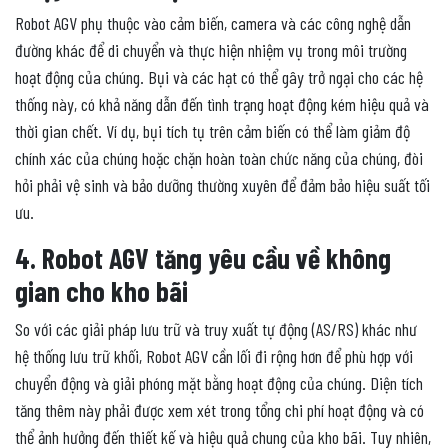
Robot AGV phụ thuộc vào cảm biến, camera và các công nghệ dẫn
đường khác để di chuyển và thực hiện nhiệm vụ trong môi trường
hoạt động của chúng. Bụi và các hạt có thể gây trở ngại cho các hệ
thống này, có khả năng dẫn đến tình trạng hoạt động kém hiệu quả và
thời gian chết. Ví dụ, bụi tích tụ trên cảm biến có thể làm giảm độ
chính xác của chúng hoặc chặn hoàn toàn chức năng của chúng, đòi
hỏi phải vệ sinh và bảo dưỡng thường xuyên để đảm bảo hiệu suất tối
ưu.
4. Robot AGV tăng yêu cầu về không
gian cho kho bãi
So với các giải pháp lưu trữ và truy xuất tự động (AS/RS) khác như
hệ thống lưu trữ khối, Robot AGV cần lối đi rộng hơn để phù hợp với
chuyển động và giải phóng mặt bằng hoạt động của chúng. Diện tích
tăng thêm này phải được xem xét trong tổng chi phí hoạt động và có
thể ảnh hưởng đến thiết kế và hiệu quả chung của kho bãi. Tuy nhiên,