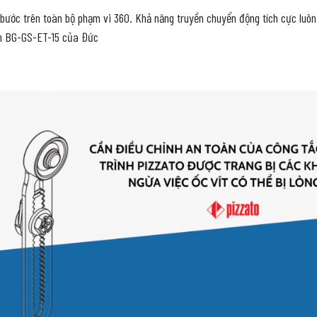
0 bước trên toàn bộ phạm vi 360. Khả năng truyền chuyển động tích cực luô
ẩn BG-GS-ET-15 của Đức