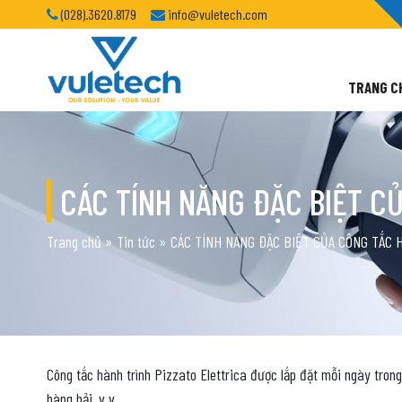
(028).3620.8179
info@vuletech.com
TRANG C
CÁC TÍNH NĂNG ĐẶC BIỆT C
Trang chủ
»
Tin tức
»
CÁC TÍNH NĂNG ĐẶC BIỆT CỦA CÔNG TẮC 
Công tắc hành trình Pizzato Elettrica được lắp đặt mỗi ngày trong
hàng hải, v.v.