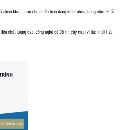
 cấu hình khác nhau nhờ nhiều hình dạng khác nhau, hàng chục khối
iệu chất lượng cao, công nghệ có độ tin cậy cao (ví dụ: khối tiếp