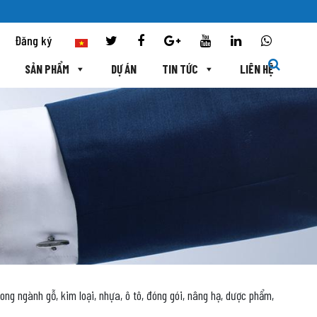
Đăng ký
SẢN PHẨM
DỰ ÁN
TIN TỨC
LIÊN HỆ
ong ngành gỗ, kim loại, nhựa, ô tô, đóng gói, nâng hạ, dược phẩm,