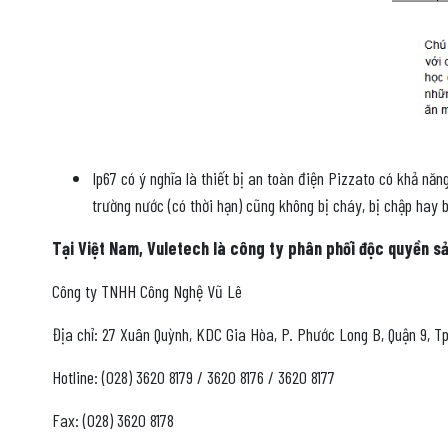
Ip67 có ý nghĩa là thiết bị an toàn điện Pizzato có khả nă
trường nước (có thời hạn) cũng không bị cháy, bị chập hay b
Tại Việt Nam, Vuletech là công ty phân phối độc quyền sản
Công ty TNHH Công Nghệ Vũ Lê
Địa chỉ: 27 Xuân Quỳnh, KDC Gia Hòa, P. Phước Long B, Quận 9, T
Hotline: (028) 3620 8179 / 3620 8176 / 3620 8177
Fax: (028) 3620 8178