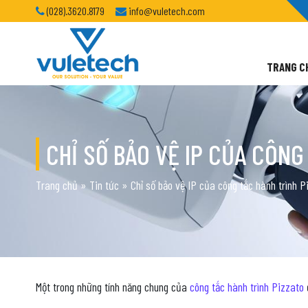
(028).3620.8179
info@vuletech.com
TRANG C
CHỈ SỐ BẢO VỆ IP CỦA CÔNG
Trang chủ
»
Tin tức
»
Chỉ số bảo vệ IP của công tắc hành trình P
Một trong những tính năng chung của
công tắc hành trình Pizzato