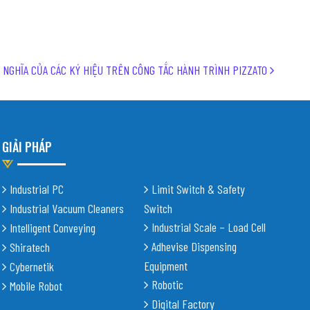
Ý NGHĨA CỦA CÁC KÝ HIỆU TRÊN CÔNG TẮC HÀNH TRÌNH PIZZATO
GIẢI PHÁP
Industrial PC
Limit Switch & Safety
Industrial Vacuum Cleaners
Switch
Industrial Scale – Load Cell
Intelligent Conveying
Adhevise Dispensing
Shiratech
Equipment
Cybernetik
Robotic
Mobile Robot
Digital Factory