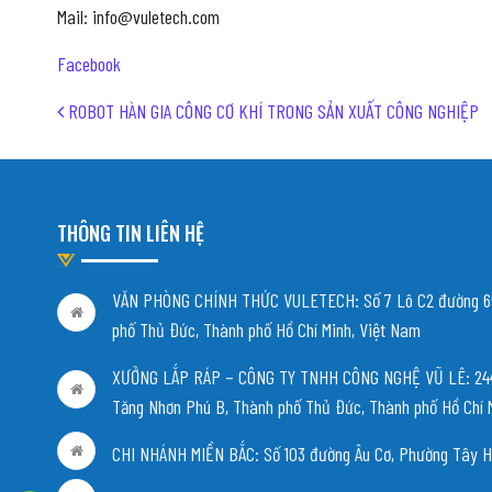
Mail: info@vuletech.com
Facebook
Post navigation
ROBOT HÀN GIA CÔNG CƠ KHÍ TRONG SẢN XUẤT CÔNG NGHIỆP
THÔNG TIN LIÊN HỆ
VĂN PHÒNG CHÍNH THỨC VULETECH: Số 7 Lô C2 đường 65
phố Thủ Đức, Thành phố Hồ Chí Minh, Việt Nam
XƯỞNG LẮP RÁP – CÔNG TY TNHH CÔNG NGHỆ VŨ LÊ: 244/
Tăng Nhơn Phú B, Thành phố Thủ Đức, Thành phố Hồ Chí 
CHI NHÁNH MIỀN BẮC:
Số 103 đường Âu Cơ, Phường Tây H