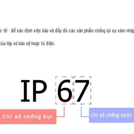
ốc tế- để xác định việc bảo vệ đầy đủ các sản phẩm chống lại sự xâm nhậ
của lớp vỏ bảo vệ hoặc tủ điện.