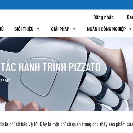
Đăng nhập
Đă
HỦ
GIỚI THIỆU
GIẢI PHÁP
NGÀNH CÔNG NGHIỆP
 TẮC HÀNH TRÌNH PIZZATO
izzato
đó là chỉ số bảo vệ IP. Đây là một chỉ số quan trọng cho thấy sản phẩm của