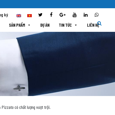
ng ký
SẢN PHẨM
DỰ ÁN
TIN TỨC
LIÊN HỆ
 Pizzato có chất lượng vượt trội.