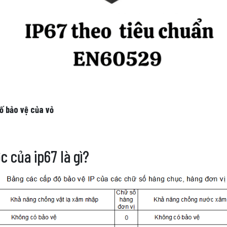
ố bảo vệ của vỏ
 của ip67 là gì?