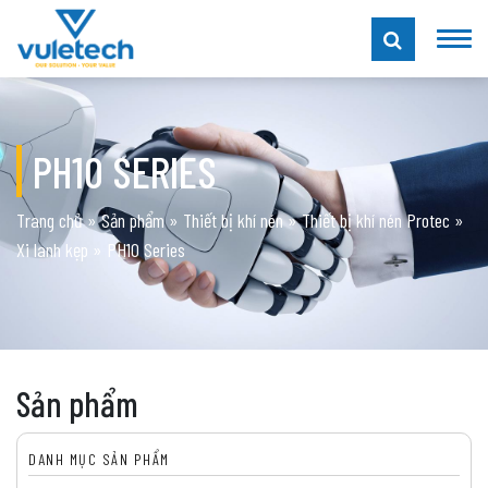
PH10 SERIES
Trang chủ
»
Sản phẩm
»
Thiết bị khí nén
»
Thiết bị khí nén Protec
»
Xi lanh kẹp
»
PH10 Series
Sản phẩm
DANH MỤC SẢN PHẨM