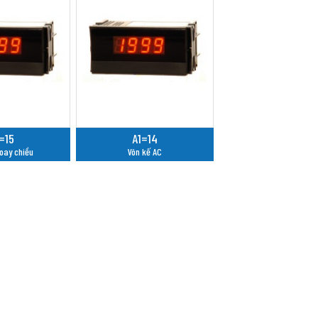
=15
A1=14
xoay chiều
Vôn kế AC