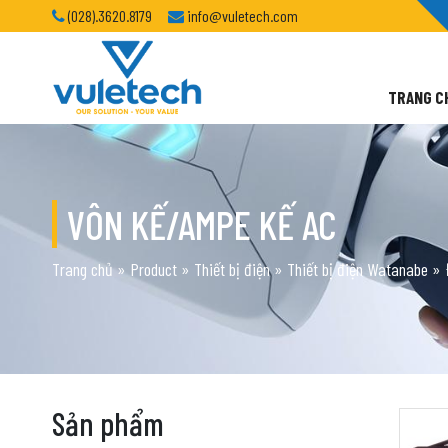
(028).3620.8179
info@vuletech.com
TRANG C
VÔN KẾ/AMPE KẾ AC
Trang chủ
»
Product
»
Thiết bị điện
»
Thiết bị điện Watanabe
»
Sản phẩm