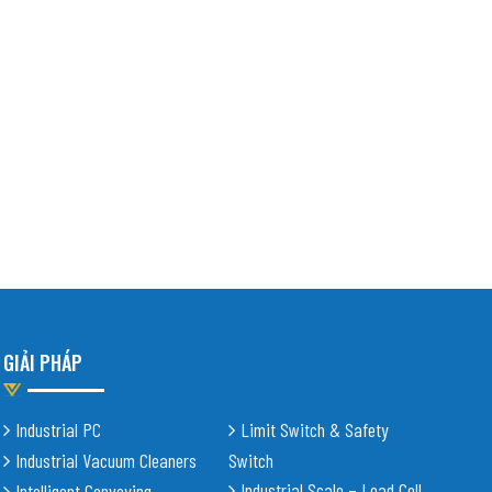
GIẢI PHÁP
Industrial PC
Limit Switch & Safety
Industrial Vacuum Cleaners
Switch
Industrial Scale – Load Cell
Intelligent Conveying