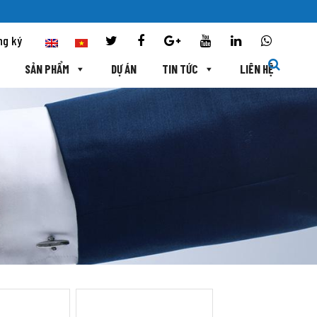
ng ký
SẢN PHẨM
DỰ ÁN
TIN TỨC
LIÊN HỆ