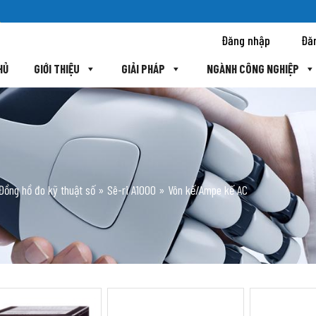
Đăng nhập
Đă
HỦ
GIỚI THIỆU
GIẢI PHÁP
NGÀNH CÔNG NGHIỆP
Đồng hồ đo kỹ thuật số
»
Sê-ri A1000
»
Vôn kế/Ampe kế AC