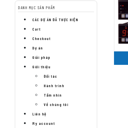
DANH MỤC SẢN PHẨM
CÁC DỰ ÁN ĐÃ THỰC HIỆN
Cart
Checkout
Dự án
Giải pháp
Giới thiệu
Đối tác
Hành trình
Tầm nhìn
Về chúng tôi
Liên hệ
My account