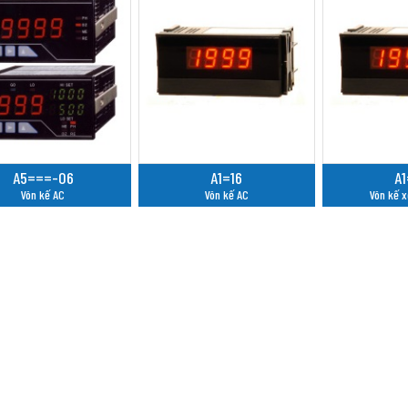
A5===-06
A1=16
A1
Vôn kế AC
Vôn kế AC
Vôn kế 