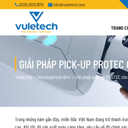
(028).3620.8179
info@vuletech.com
TRANG C
GIẢI PHÁP PICK-UP PROTEC 
Trang chủ
»
Uncategorized @vi
»
Giải pháp pick-up PROTEC cho
Trong những năm gần đây, miền Bắc Việt Nam đang trở thành trun
cao. Khi tốc độ sản xuất ngày càng tăng, yêu cầu về độ chính xác 