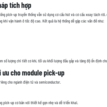
pháp tích hợp
ng pick-up truyền thống vẫn sử dụng cơ cấu hút và cơ cấu xoay tách rời, đ
ng khi vận hành ở tốc độ cao. Kết quả là hệ thống dễ gặp các vấn đề như:
m số lượng chi tiết cơ khí, tối ưu khối lượng đầu gắp và tăng độ ổn định c
ối ưu cho module pick-up
riêng cho ngành điện tử và semiconductor.
g pick-up cơ bản với thiết kế gọn nhẹ và dễ triển khai.