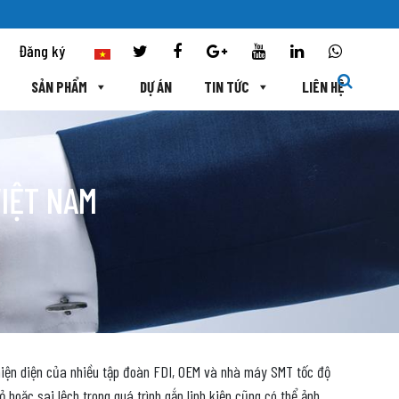
Đăng ký
SẢN PHẨM
DỰ ÁN
TIN TỨC
LIÊN HỆ
VIỆT NAM
hiện diện của nhiều tập đoàn FDI, OEM và nhà máy SMT tốc độ
 hoặc sai lệch trong quá trình gắp linh kiện cũng có thể ảnh