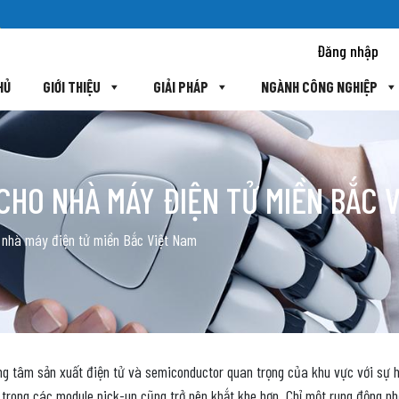
Đăng nhập
HỦ
GIỚI THIỆU
GIẢI PHÁP
NGÀNH CÔNG NGHIỆP
CHO NHÀ MÁY ĐIỆN TỬ MIỀN BẮC 
 nhà máy điện tử miền Bắc Việt Nam
g tâm sản xuất điện tử và semiconductor quan trọng của khu vực với sự 
trong các module pick-up cũng trở nên khắt khe hơn. Chỉ một rung động nhỏ