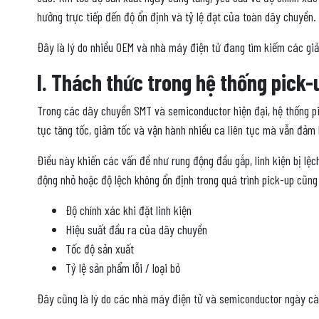
hưởng trực tiếp đến độ ổn định và tỷ lệ đạt của toàn dây chuyền.
Đây là lý do nhiều OEM và nhà máy điện tử đang tìm kiếm các giả
I. Thách thức trong hệ thống pick-
Trong các dây chuyền SMT và semiconductor hiện đại, hệ thống pic
tục tăng tốc, giảm tốc và vận hành nhiều ca liên tục mà vẫn đảm 
Điều này khiến các vấn đề như rung động đầu gắp, linh kiện bị lệch
động nhỏ hoặc độ lệch không ổn định trong quá trình pick-up cũng
Độ chính xác khi đặt linh kiện
Hiệu suất đầu ra của dây chuyền
Tốc độ sản xuất
Tỷ lệ sản phẩm lỗi / loại bỏ
Đây cũng là lý do các nhà máy điện tử và semiconductor ngày càn