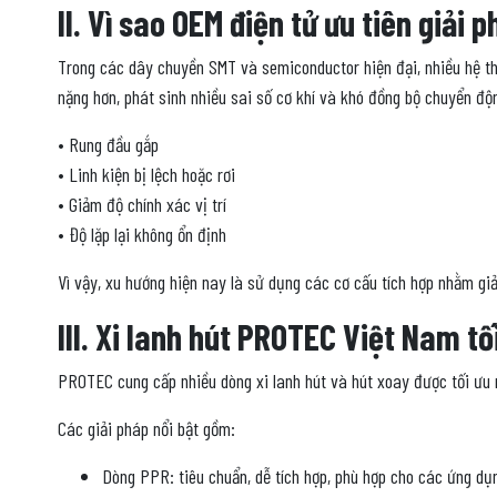
II. Vì sao OEM điện tử ưu tiên giải 
Trong các dây chuyền SMT và semiconductor hiện đại, nhiều hệ thố
nặng hơn, phát sinh nhiều sai số cơ khí và khó đồng bộ chuyển độ
• Rung đầu gắp
• Linh kiện bị lệch hoặc rơi
• Giảm độ chính xác vị trí
• Độ lặp lại không ổn định
Vì vậy, xu hướng hiện nay là sử dụng các cơ cấu tích hợp nhằm giả
III. Xi lanh hút PROTEC Việt Nam t
PROTEC cung cấp nhiều dòng xi lanh hút và hút xoay được tối ưu 
Các giải pháp nổi bật gồm:
Dòng PPR: tiêu chuẩn, dễ tích hợp, phù hợp cho các ứng dụn