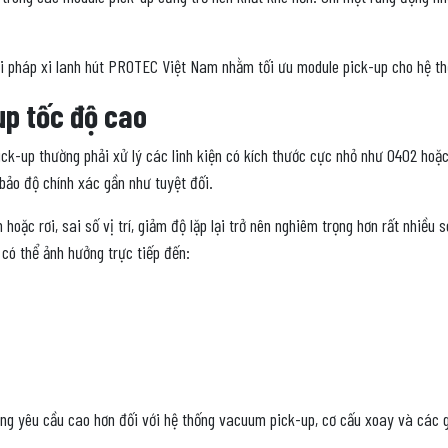
i pháp xi lanh hút PROTEC Việt Nam nhằm tối ưu module pick-up cho hệ th
up tốc độ cao
k-up thường phải xử lý các linh kiện có kích thước cực nhỏ như 0402 hoặc 0
bảo độ chính xác gần như tuyệt đối.
 hoặc rơi, sai số vị trí, giảm độ lặp lại trở nên nghiêm trọng hơn rất nhiề
 có thể ảnh hưởng trực tiếp đến:
g yêu cầu cao hơn đối với hệ thống vacuum pick-up, cơ cấu xoay và các g