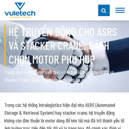
HỆ TRUYỀN ĐỘNG CHO ASRS
VÀ STACKER CRANE: CÁCH
CHỌN MOTOR PHÙ HỢP
Trang chủ
»
Uncategorized @vi
»
Hệ truyền động cho ASRS và
Stacker Crane: Cách chọn motor phù hợp
Trong các hệ thống intralogistics hiện đại như ASRS (Automated
Storage & Retrieval System) hay stacker crane, hệ truyền động
không còn đơn thuần là motor dùng để kéo tải mà đã trở thành yếu tố
ảnh hưởng trực tiếp đến tốc độ xử lý hàng hóa, độ chính xác định vị,