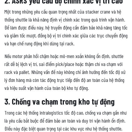
2. ASRS yêu cầu độ chính xác vị trí cao
Một trong những yêu cầu quan trọng nhất của stacker crane và hệ
thống shuttle là khả năng định vị chính xác trong quá trình vận hành.
Để làm được điều này, hệ truyền động cần đảm bảo khả năng tăng tốc
và giảm tốc mượt, đồng bộ vị trí chính xác giữa các trục chuyển động
và hạn chế rung động khi dừng tại rack.
Nếu motor phản hồi chậm hoặc mô-men xoắn không ổn định, shuttle
rất dễ bị lệch vị trí, sai điểm pick/place hoặc thậm chí va chạm với
rack và pallet. Những vấn đề này không chỉ ảnh hưởng đến tốc độ xử
lý đơn hàng mà còn tác động trực tiếp đến độ an toàn của hệ thống
và hiệu suất vận hành của toàn bộ kho tự động.
3. Chống va chạm trong kho tự động
Trong các hệ thống intralogistics tốc độ cao, chống va chạm gần như
là yêu cầu bắt buộc để đảm bảo an toàn và duy trì vận hành ổn định.
Điều này đặc biệt quan trọng tại các khu vực như hệ thống shuttle,