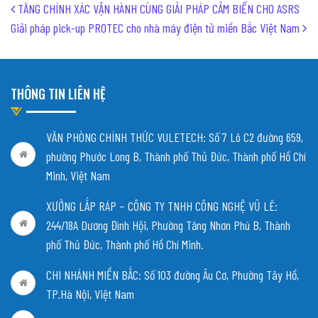
Post navigation
TĂNG CHÍNH XÁC VẬN HÀNH CÙNG GIẢI PHÁP CẢM BIẾN CHO ASRS
Giải pháp pick-up PROTEC cho nhà máy điện tử miền Bắc Việt Nam
THÔNG TIN LIÊN HỆ
VĂN PHÒNG CHÍNH THỨC VULETECH: Số 7 Lô C2 đường 659,
phường Phước Long B, Thành phố Thủ Đức, Thành phố Hồ Chí
Minh, Việt Nam
XƯỞNG LẮP RÁP – CÔNG TY TNHH CÔNG NGHỆ VŨ LÊ:
244/18A Dương Đình Hội, Phường Tăng Nhơn Phú B, Thành
phố Thủ Đức, Thành phố Hồ Chí Minh.
CHI NHÁNH MIỀN BẮC:
Số 103 đường Âu Cơ, Phường Tây Hồ,
TP.Hà Nội, Việt Nam