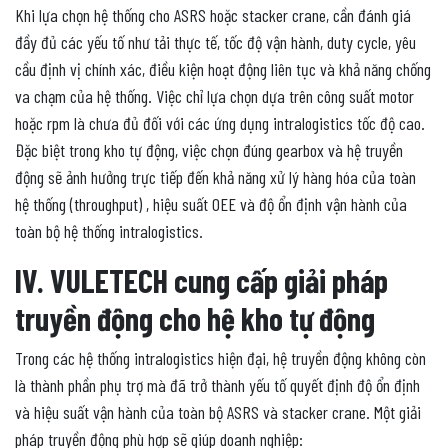
Khi lựa chọn hệ thống cho ASRS hoặc stacker crane, cần đánh giá
đầy đủ các yếu tố như tải thực tế, tốc độ vận hành, duty cycle, yêu
cầu định vị chính xác, điều kiện hoạt động liên tục và khả năng chống
va chạm của hệ thống. Việc chỉ lựa chọn dựa trên công suất motor
hoặc rpm là chưa đủ đối với các ứng dụng intralogistics tốc độ cao.
Đặc biệt trong kho tự động, việc chọn đúng gearbox và hệ truyền
động sẽ ảnh hưởng trực tiếp đến khả năng xử lý hàng hóa của toàn
hệ thống (throughput) , hiệu suất OEE và độ ổn định vận hành của
toàn bộ hệ thống intralogistics.
IV. VULETECH cung cấp giải pháp
truyền động cho hệ kho tự động
Trong các hệ thống intralogistics hiện đại, hệ truyền động không còn
là thành phần phụ trợ mà đã trở thành yếu tố quyết định độ ổn định
và hiệu suất vận hành của toàn bộ ASRS và stacker crane. Một giải
pháp truyền động phù hợp sẽ giúp doanh nghiệp: