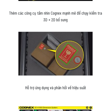
Thêm các công cụ tầm nhìn Cognex mạnh mẽ để chạy kiểm tra
3D + 2D bổ sung
Hỗ trợ ứng dụng và phản hồi về hiệu suất