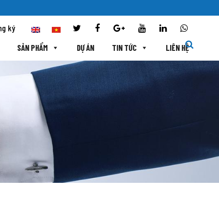
ng ký
SẢN PHẨM
DỰ ÁN
TIN TỨC
LIÊN HỆ