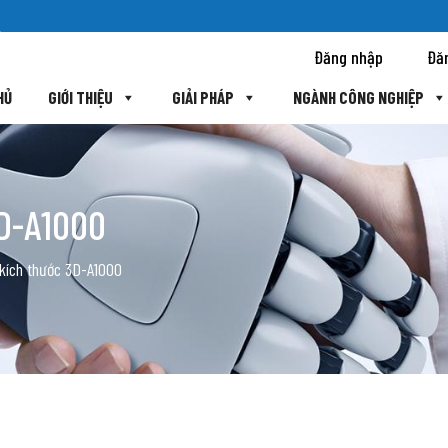
Đăng nhập
Đă
HỦ
GIỚI THIỆU
GIẢI PHÁP
NGÀNH CÔNG NGHIỆP
D-A1000
 kích thước 3D-A1000