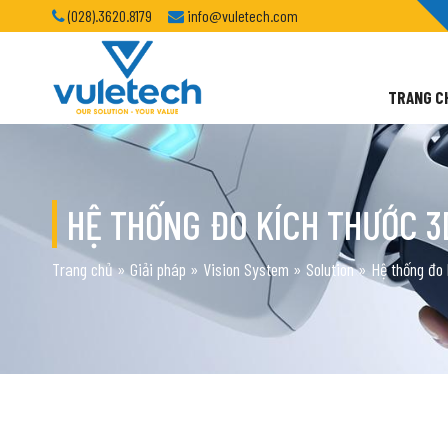
(028).3620.8179
info@vuletech.com
TRANG C
HỆ THỐNG ĐO KÍCH THƯỚC 3
Trang chủ
»
Giải pháp
»
Vision System
»
Solution
»
Hệ thống đo