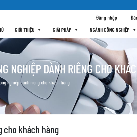
Đăng nhập
Đă
HỦ
GIỚI THIỆU
GIẢI PHÁP
NGÀNH CÔNG NGHIỆP
ÔNG NGHIỆP DÀNH RIÊNG CHO KHÁ
công nghiệp dành riêng cho khách hàng
ng cho khách hàng