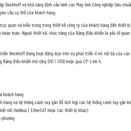
 Beckhoff và khả năng định cấu hình các Máy tính Công nghiệp tiêu chuẩn 
c yêu cầu cụ thể của khách hàng.
trực quan và biểu trưng trong thiết kế công ty của khách hàng đến thiết bị
 hoàn toàn. Ngoài thiết kế, chức năng của Bảng điều khiển là yếu tố quan 
iển Beckhoff đang hoạt động dựa trên sự phát triển tỉ mỉ, nội bộ của các
ạng Bảng điều khiển mở rộng DVI / USB hoặc qua CP-Link 4.
ủa khách hàng
h hàng và hệ thống cánh tay gắn để tích hợp các hệ thống cánh tay gắn k
kết nối fieldbus (
EtherCAT
hoặc các thiết bị khác)
ịa phương