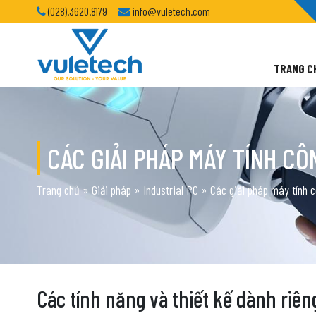
(028).3620.8179
info@vuletech.com
TRANG C
CÁC GIẢI PHÁP MÁY TÍNH C
Trang chủ
»
Giải pháp
»
Industrial PC
»
Các giải pháp máy tính 
Các tính năng và thiết kế dành riê