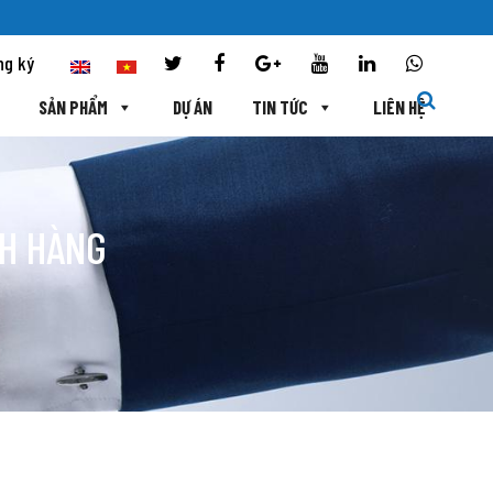
ng ký
SẢN PHẨM
DỰ ÁN
TIN TỨC
LIÊN HỆ
CH HÀNG