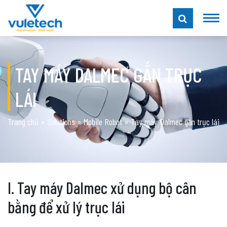
TAY MÁY DALMEC GẮN TRỤC
LÁI
Trang chủ
»
Solutions
»
Mobile Robot
»
Tay máy Dalmec gắn trục lái
I. Tay máy Dalmec xử dụng bộ cân
bằng để xử lý trục lái