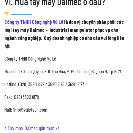
VI. Mua tay máy Dalmec ở đâu?
Công ty TNHH Công nghệ Vũ Lê
là đơn vị chuyên phân phối các
loại tay máy Dalmec – industrial manipulator phục vụ cho
ngành công nghiệp. Quý doanh nghiệp có nhu cầu vui lòng liên
hệ:
Công ty TNHH Công Nghệ Vũ Lê
Địa chỉ: 27 Xuân Quỳnh, KDC Gia Hòa, P. Phước Long B, Quận 9, Tp.HCM
Hotline: (028) 3620 8179 / 3620 8176 / 3620 8177
Fax: (028) 3620 8178
Mail: info@vuletech.com
Post navigation
Tay máy Dalmec gắn thân xe