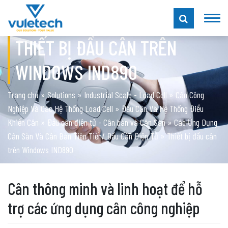
THIẾT BỊ ĐẦU CÂN TRÊN
WINDOWS IND890
Trang chủ
»
Solutions
»
Industrial Scale - Load Cell
»
Cân Công
Nghiệp Và Các Hệ Thống Load Cell
»
Đầu Cân Và Hệ Thống Điều
Khiển Cân
»
Đầu cân điện tử - Cân bàn và Cân Sàn
»
Các Ứng Dụng
Cân Sàn Và Cân Bàn Tiên Tiến/ Đầu Cân Điện Tử
»
Thiết bị đầu cân
trên Windows IND890
Cân thông minh và linh hoạt để hỗ
trợ các ứng dụng cân công nghiệp