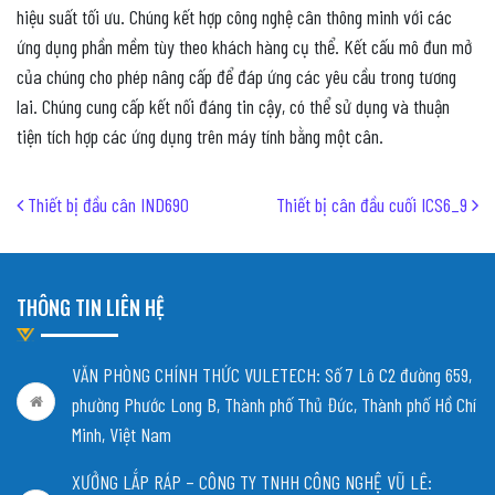
hiệu suất tối ưu. Chúng kết hợp công nghệ cân thông minh với các
ứng dụng phần mềm tùy theo khách hàng cụ thể. Kết cấu mô đun mở
của chúng cho phép nâng cấp để đáp ứng các yêu cầu trong tương
lai. Chúng cung cấp kết nối đáng tin cậy, có thể sử dụng và thuận
tiện tích hợp các ứng dụng trên máy tính bằng một cân.
Post navigation
Thiết bị đầu cân IND690
Thiết bị cân đầu cuối ICS6_9
THÔNG TIN LIÊN HỆ
VĂN PHÒNG CHÍNH THỨC VULETECH: Số 7 Lô C2 đường 659,
phường Phước Long B, Thành phố Thủ Đức, Thành phố Hồ Chí
Minh, Việt Nam
XƯỞNG LẮP RÁP – CÔNG TY TNHH CÔNG NGHỆ VŨ LÊ: