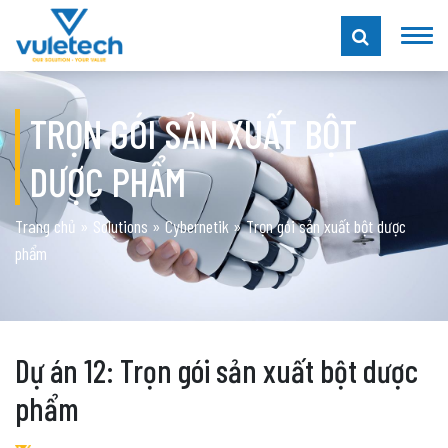
TRỌN GÓI SẢN XUẤT BỘT
DƯỢC PHẨM
Trang chủ
»
Solutions
»
Cybernetik
»
Trọn gói sản xuất bột dược
phẩm
Dự án 12: Trọn gói sản xuất bột dược
phẩm