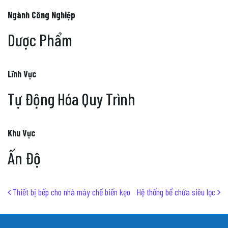
Ngành Công Nghiệp
Dược Phẩm
Lĩnh Vực
Tự Động Hóa Quy Trình
Khu Vực
Ấn Độ
Post navigation
Thiết bị bếp cho nhà máy chế biến kẹo
Hệ thống bể chứa siêu lọc