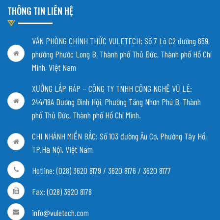
THÔNG TIN LIÊN HỆ
VĂN PHÒNG CHÍNH THỨC VULETECH: Số 7 Lô C2 đường 659,
phường Phước Long B, Thành phố Thủ Đức, Thành phố Hồ Chí
Minh, Việt Nam
XƯỞNG LẮP RÁP – CÔNG TY TNHH CÔNG NGHỆ VŨ LÊ:
244/18A Dương Đình Hội, Phường Tăng Nhơn Phú B, Thành
phố Thủ Đức, Thành phố Hồ Chí Minh.
CHI NHÁNH MIỀN BẮC:
Số 103 đường Âu Cơ, Phường Tây Hồ,
TP.Hà Nội, Việt Nam
Hotline: (028) 3620 8179 / 3620 8176 / 3620 8177
Fax: (028) 3620 8178
info@vuletech.com