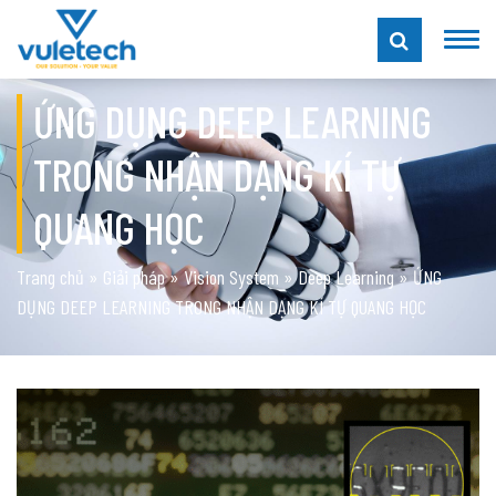
ỨNG DỤNG DEEP LEARNING
TRONG NHẬN DẠNG KÍ TỰ
QUANG HỌC
Trang chủ
»
Giải pháp
»
Vision System
»
Deep Learning
»
ỨNG
DỤNG DEEP LEARNING TRONG NHẬN DẠNG KÍ TỰ QUANG HỌC