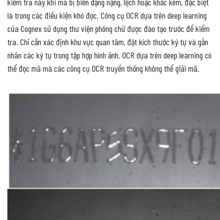
kiểm tra này khi mã bị biến dạng nặng, lệch hoặc khắc kém, đặc biệt
là trong các điều kiện khó đọc. Công cụ OCR dựa trên deep learning
của Cognex sử dụng thư viện phông chữ được đào tạo trước để kiểm
tra. Chỉ cần xác định khu vực quan tâm, đặt kích thước ký tự và gắn
nhãn các ký tự trong tập hợp hình ảnh. OCR dựa trên deep learning có
thể đọc mã mà các công cụ OCR truyền thống không thể giải mã.