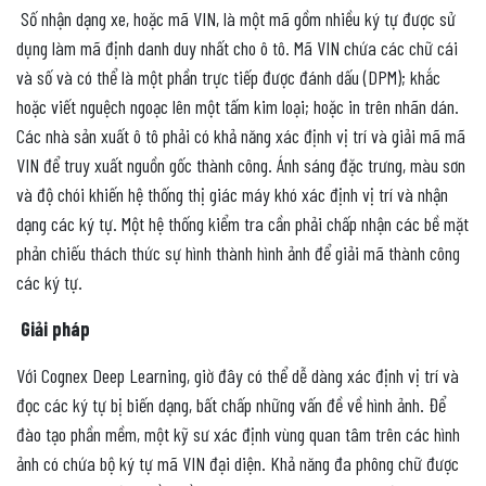
Số nhận dạng xe, hoặc mã VIN, là một mã gồm nhiều ký tự được sử
dụng làm mã định danh duy nhất cho ô tô. Mã VIN chứa các chữ cái
và số và có thể là một phần trực tiếp được đánh dấu (DPM); khắc
hoặc viết nguệch ngoạc lên một tấm kim loại; hoặc in trên nhãn dán.
Các nhà sản xuất ô tô phải có khả năng xác định vị trí và giải mã mã
VIN để truy xuất nguồn gốc thành công. Ánh sáng đặc trưng, ​​màu sơn
và độ chói khiến hệ thống thị giác máy khó xác định vị trí và nhận
dạng các ký tự. Một hệ thống kiểm tra cần phải chấp nhận các bề mặt
phản chiếu thách thức sự hình thành hình ảnh để giải mã thành công
các ký tự.
Giải pháp
Với Cognex Deep Learning, giờ đây có thể dễ dàng xác định vị trí và
đọc các ký tự bị biến dạng, bất chấp những vấn đề về hình ảnh. Để
đào tạo phần mềm, một kỹ sư xác định vùng quan tâm trên các hình
ảnh có chứa bộ ký tự mã VIN đại diện. Khả năng đa phông chữ được