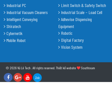
Industrial PC
Limit Switch & Safety Switch
Industrial Vacuum Cleaners
Industrial Scale – Load Cell
Intelligent Conveying
Adhevise Dispensing
Shiratech
Equipment
Robotic
Cybernetik
Digital Factory
Mobile Robot
Vision System
© 2026 Vũ Lê Tech . All rights reserved.
Thiết kế website
Southteam
Zalo