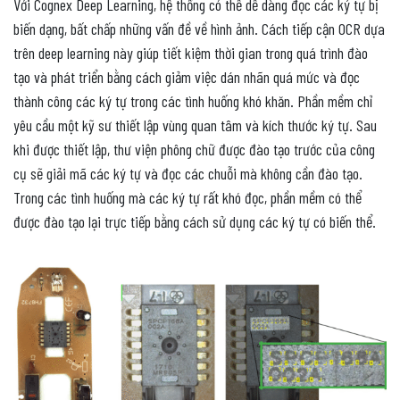
Với Cognex Deep Learning, hệ thống có thể dễ dàng đọc các ký tự bị
biến dạng, bất chấp những vấn đề về hình ảnh. Cách tiếp cận OCR dựa
trên deep learning này giúp tiết kiệm thời gian trong quá trình đào
tạo và phát triển bằng cách giảm việc dán nhãn quá mức và đọc
thành công các ký tự trong các tình huống khó khăn. Phần mềm chỉ
yêu cầu một kỹ sư thiết lập vùng quan tâm và kích thước ký tự. Sau
khi được thiết lập, thư viện phông chữ được đào tạo trước của công
cụ sẽ giải mã các ký tự và đọc các chuỗi mà không cần đào tạo.
Trong các tình huống mà các ký tự rất khó đọc, phần mềm có thể
được đào tạo lại trực tiếp bằng cách sử dụng các ký tự có biến thể.