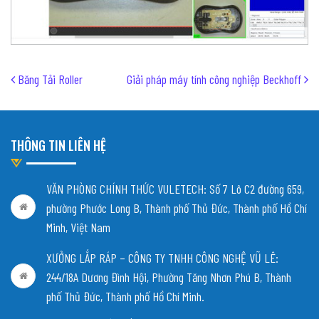
Post navigation
Băng Tải Roller
Giải pháp máy tính công nghiệp Beckhoff
THÔNG TIN LIÊN HỆ
VĂN PHÒNG CHÍNH THỨC VULETECH: Số 7 Lô C2 đường 659,
phường Phước Long B, Thành phố Thủ Đức, Thành phố Hồ Chí
Minh, Việt Nam
XƯỞNG LẮP RÁP – CÔNG TY TNHH CÔNG NGHỆ VŨ LÊ:
244/18A Dương Đình Hội, Phường Tăng Nhơn Phú B, Thành
phố Thủ Đức, Thành phố Hồ Chí Minh.