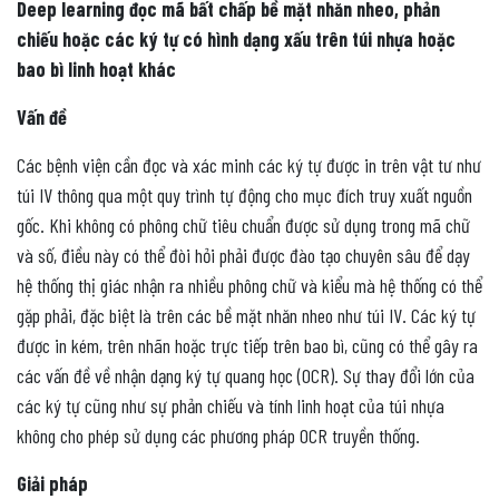
Deep learning đọc mã bất chấp bề mặt nhăn nheo, phản
chiếu hoặc các ký tự có hình dạng xấu trên túi nhựa hoặc
bao bì linh hoạt khác
Vấn đề
Các bệnh viện cần đọc và xác minh các ký tự được in trên vật tư như
túi IV thông qua một quy trình tự động cho mục đích truy xuất nguồn
gốc. Khi không có phông chữ tiêu chuẩn được sử dụng trong mã chữ
và số, điều này có thể đòi hỏi phải được đào tạo chuyên sâu để dạy
hệ thống thị giác nhận ra nhiều phông chữ và kiểu mà hệ thống có thể
gặp phải, đặc biệt là trên các bề mặt nhăn nheo như túi IV. Các ký tự
được in kém, trên nhãn hoặc trực tiếp trên bao bì, cũng có thể gây ra
các vấn đề về nhận dạng ký tự quang học (OCR). Sự thay đổi lớn của
các ký tự cũng như sự phản chiếu và tính linh hoạt của túi nhựa
không cho phép sử dụng các phương pháp OCR truyền thống.
Giải pháp