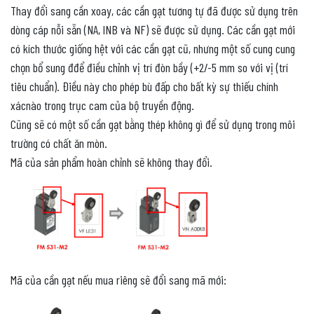
Thay đổi sang cần xoay, các cần gạt tương tự đã được sử dụng trên
dòng cáp nỗi sẵn (NA, lNB và NF) sẽ được sử dụng. Các cần gạt mới
có kích thước giống hệt với các cần gạt cũ, nhưng một số cung cung
chọn bổ sung đđể điều chỉnh vị trí đòn bầy (+2/-5 mm so với vị (trí
tiêu chuẩn). Điều này cho phép bù đấp cho bất kỳ sự thiếu chính
xácnào trong trục cam của bộ truyền động.
Cũng sẽ có một số cần gạt bằng thép không gì để sử dụng trong môi
trường có chất ăn mòn.
Mã của sản phẩm hoàn chỉnh sẽ không thay đổi.
Mã của cần gạt nếu mua riêng sẽ đổi sang mã mới: