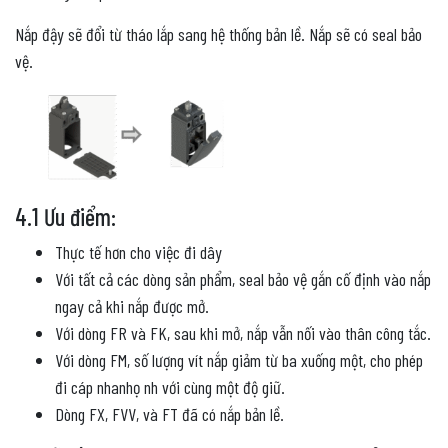
Nắp đậy sẽ đổi từ tháo lắp sang hệ thống bản lề. Nắp sẽ có seal bảo
vệ.
4.1 Ưu điểm:
Thực tế hơn cho việc đi dây
Với tất cả các dòng sản phẩm, seal bảo vệ gắn cố định vào nắp
ngay cả khi nắp được mở.
Với dòng FR và FK, sau khi mở, nắp vẫn nối vào thân công tắc.
Với dòng FM, số lượng vít nắp giảm từ ba xuống một, cho phép
đi cáp nhanhọ nh với cùng một độ giữ.
Dòng FX, FVV, và FT đã có nắp bản lề.