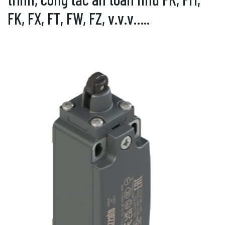
FK, FX, FT, FW, FZ, v.v.v…..