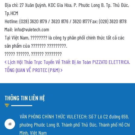
Địa chỉ: 27 Xuân Quỳnh, KDC Gia Hòa, P. Phước Long B, Tp. Thủ Đức,
Tp.HCM
Hotline: (028) 3620 8179 / 3620 8176 / 3620 8177Fax: (028) 3620 8178
Mail: info@vuletech.com
Tại Việt Nam, ???????? là công ty phân phối chính thức tất cả các
sản phẩm của ??????? ?????????.
????? ??????, ?????? ????????
Post navigation
Lịch Hội Thảo Trực Tuyến Về Thiết Bị An Toàn PIZZATO ELETTRICA.
TỔNG QUAN VỀ PROTEC (P&M)
THÔNG TIN LIÊN HỆ
VĂN PHÒNG CHÍNH THỨC VULETECH: Số 7 Lô C2 đường 659,
phường Phước Long B, Thành phố Thủ Đức, Thành phố Hồ Chí
Minh, Việt Nam