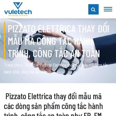
PIZZATO ELETTRICA THAY ĐỔI
MẪU MÃ CÔNG TẮC HÀNH
TRÌNH, CÔNG TẮC AN TOÀN
Trang chủ
»
Tin tức
»
Pizzato Elettrica thay đổi mẫu mã công tắc
hành trình, công tắc an toàn
Pizzato Elettrica thay đổi mẫu mã
các dòng sản phẩm công tắc hành
trình, công tắc an toàn như FR, FM,