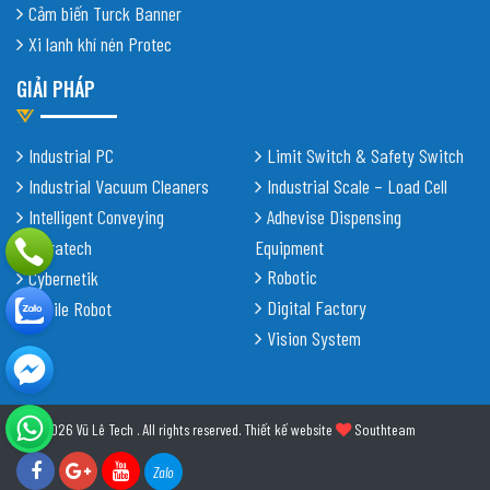
Cảm biến Turck Banner
Xi lanh khí nén Protec
GIẢI PHÁP
Industrial PC
Limit Switch & Safety Switch
Industrial Vacuum Cleaners
Industrial Scale – Load Cell
Intelligent Conveying
Adhevise Dispensing
Shiratech
Equipment
Robotic
Cybernetik
Digital Factory
Mobile Robot
Vision System
© 2026 Vũ Lê Tech . All rights reserved.
Thiết kế website
Southteam
Zalo