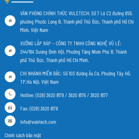
VĂN PHÒNG CHÍNH THỨC VULETECH: Số 7 Lô C2 đường 659,
phường Phước Long B, Thành phố Thủ Đức, Thành phố Hồ Chí
Minh, Việt Nam
XƯỞNG LẮP RÁP – CÔNG TY TNHH CÔNG NGHỆ VŨ LÊ:
244/18A Dương Đình Hội, Phường Tăng Nhơn Phú B, Thành
phố Thủ Đức, Thành phố Hồ Chí Minh.
CHI NHÁNH MIỀN BẮC:
Số 103 đường Âu Cơ, Phường Tây Hồ,
TP.Hà Nội, Việt Nam
Hotline: (028) 3620 8179 / 3620 8176 / 3620 8177
Fax: (028) 3620 8178
info@vuletech.com
Chính sách bảo mật