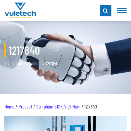
1217840
Trang chủ
»
Product
»
1217840
Home
/
Product
/
Sản phẩm SICK Việt Nam
/ 1217840