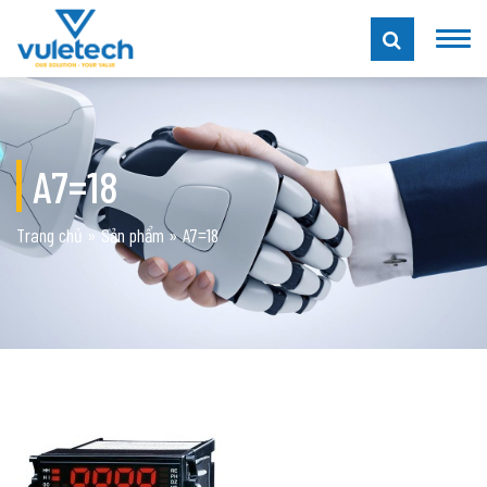
A7=18
Trang chủ
»
Sản phẩm
»
A7=18