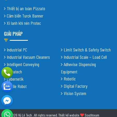
Thiết bị an toàn Pizzato
Cảm biến Turck Banner
Xi lanh khí nén Protec
GIẢI PHÁP
Industrial PC
Limit Switch & Safety Switch
Industrial Vacuum Cleaners
Industrial Scale – Load Cell
Intelligent Conveying
Adhevise Dispensing
Shiratech
Equipment
Robotic
Cybernetik
Digital Factory
Mobile Robot
Vision System
© 2026 Vũ Lê Tech . All rights reserved.
Thiết kế website
Southteam