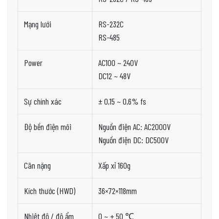
Mạng lưới
RS-232C
RS-485
Power
AC100 ~ 240V
DC12 ~ 48V
Sự chính xác
± 0,15 ~ 0,6% fs
Độ bền điện môi
Nguồn điện AC: AC2000V
Nguồn điện DC: DC500V
Cân nặng
Xấp xỉ 160g
Kích thước (HWD)
36×72×118mm
Nhiệt độ / độ ẩm
0 ~ + 50 ℃