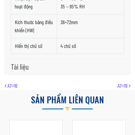
hoạt động
35 ~ 85% RH
Kích thước bảng điều
36×72mm
khiển (HW)
Hiển thị chữ số
4 chữ số
Tài liệu
Post navigation
A7=16
A7=19
SẢN PHẨM LIÊN QUAN