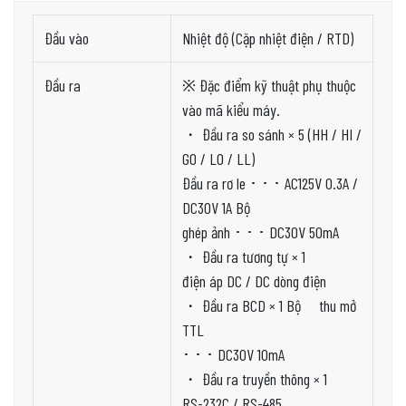
Đầu vào
Nhiệt độ (Cặp nhiệt điện / RTD)
Đầu ra
※ Đặc điểm kỹ thuật phụ thuộc
vào mã kiểu máy.
・ Đầu ra so sánh × 5 (HH / HI /
GO / LO / LL)
Đầu ra rơ le ･ ･ ･ AC125V 0.3A /
DC30V 1A Bộ
ghép ảnh ･ ･ ･ DC30V 50mA
・ Đầu ra tương tự × 1
điện áp DC / DC dòng điện
・ Đầu ra BCD × 1 Bộ thu mở
TTL
･ ･ ･ DC30V 10mA
・ Đầu ra truyền thông × 1
RS-232C / RS-485