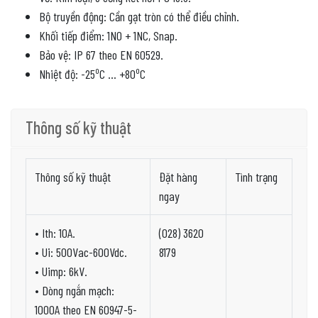
Bộ truyền động: Cần gạt tròn có thể điều chỉnh.
Khối tiếp điểm: 1NO + 1NC, Snap.
Bảo vệ: IP 67 theo EN 60529.
o
o
Nhiệt độ: -25
C … +80
C
Thông số kỹ thuật
Thông số kỹ thuật
Đặt hàng
Tình trạng
ngay
• Ith: 10A.
(028) 3620
• Ui: 500Vac-600Vdc.
8179
• Uimp: 6kV.
• Dòng ngắn mạch:
1000A theo EN 60947-5-