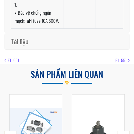
1.
• Bảo vệ chống ngắn
mạch: aM fuse 10A 500V.
Tài liệu
Post navigation
FL 651
FL 551
SẢN PHẨM LIÊN QUAN