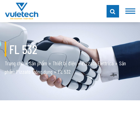
FL 532
Trang chủ
»
Sản phẩm
»
Thiết bị điện
»
Pizzato Elettrica
»
Sản
phẩm Pizzato thông dụng
»
FL 532