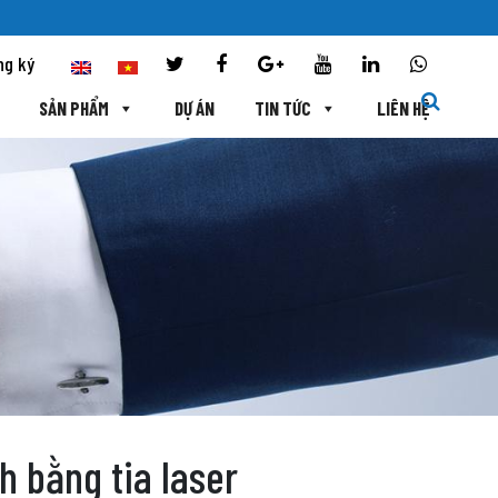
ng ký
SẢN PHẨM
DỰ ÁN
TIN TỨC
LIÊN HỆ
 bằng tia laser