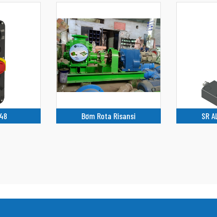
48
Bơm Rota Risansi
SR A