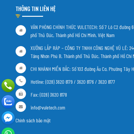
THÔNG TIN LIÊN HỆ
VĂN PHÒNG CHÍNH THỨC VULETECH: Số 7 Lô C2 đường 65
phố Thủ Đức, Thành phố Hồ Chí Minh, Việt Nam
XƯỞNG LẮP RÁP – CÔNG TY TNHH CÔNG NGHỆ VŨ LÊ: 244/
Tăng Nhơn Phú B, Thành phố Thủ Đức, Thành phố Hồ Chí 
CHI NHÁNH MIỀN BẮC:
Số 103 đường Âu Cơ, Phường Tây H
Hotline: (028) 3620 8179 / 3620 8176 / 3620 8177
Fax: (028) 3620 8178
info@vuletech.com
Chính sách bảo mật