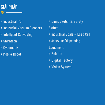
GIẢI PHÁP
Industrial PC
Limit Switch & Safety
Industrial Vacuum Cleaners
Switch
Industrial Scale – Load Cell
Intelligent Conveying
Adhevise Dispensing
Shiratech
Equipment
Cybernetik
Robotic
Mobile Robot
Digital Factory
Vision System