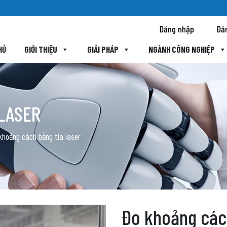
Đăng nhập
Đă
HỦ
GIỚI THIỆU
GIẢI PHÁP
NGÀNH CÔNG NGHIỆP
 LASER
khoảng cách bằng tia laser
Đo khoảng cách