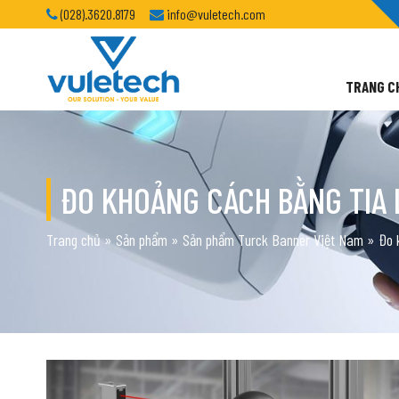
(028).3620.8179
info@vuletech.com
TRANG C
ĐO KHOẢNG CÁCH BẰNG TIA
Trang chủ
»
Sản phẩm
»
Sản phẩm Turck Banner Việt Nam
»
Đo 