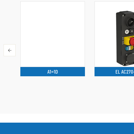
A1=1D
EL AC270