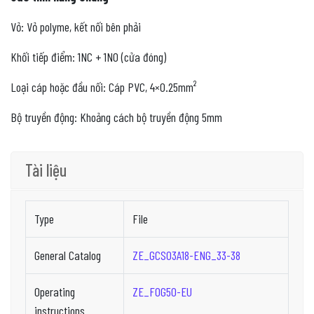
Vỏ: Vỏ polyme, kết nối bên phải
Khối tiếp điểm: 1NC + 1NO (cửa đóng)
Loại cáp hoặc đầu nối: Cáp PVC, 4×0.25mm²
Bộ truyền động: Khoảng cách bộ truyền động 5mm
Tài liệu
Type
File
General Catalog
ZE_GCS03A18-ENG_33-38
Operating
ZE_FOG50-EU
instructions