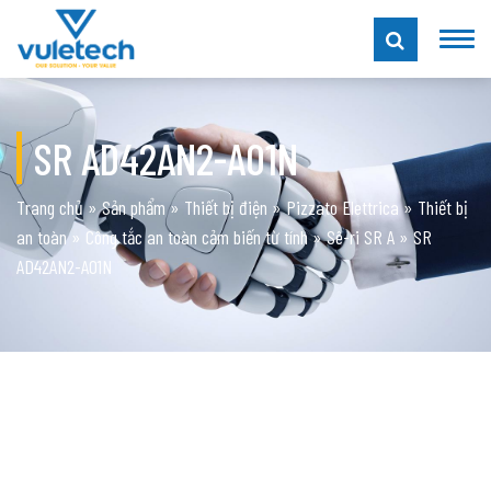
SR AD42AN2-A01N
Trang chủ
»
Sản phẩm
»
Thiết bị điện
»
Pizzato Elettrica
»
Thiết bị
an toàn
»
Công tắc an toàn cảm biến từ tính
»
Sê-ri SR A
»
SR
AD42AN2-A01N