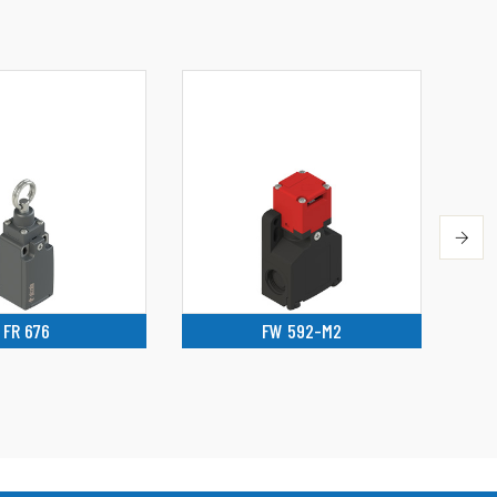
FR 676
FW 592-M2