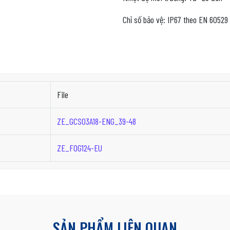
Chỉ số bảo vệ: IP67 theo EN 60529
File
ZE_GCS03A18-ENG_39-48
ZE_FOG124-EU
SẢN PHẨM LIÊN QUAN