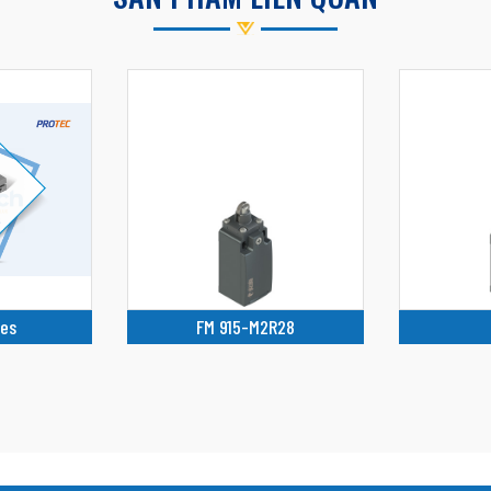
ies
FM 915-M2R28