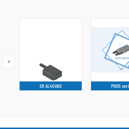
SR AL40AN2
PH05 ser