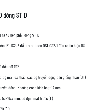
D dòng ST D
u ra từ bên phải, dòng ST D
àn IS1-IS2, 2 đầu ra an toàn OS1-OS2, 1 đầu ra tín hiệu O3
i đầu nối M12
c độ mã hóa thấp, các bộ truyền động đều giống nhau (0T)
ruyền động: Khoảng cách kích hoạt 12 mm
c 53x16x7 mm, cố định mặt trước (L)
 70 ° C