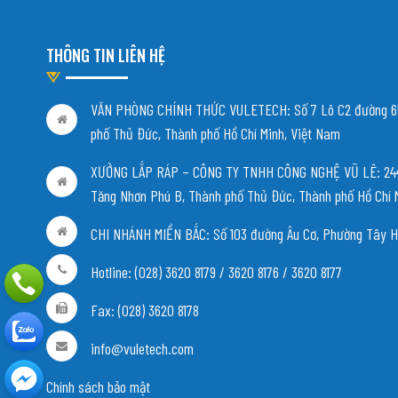
THÔNG TIN LIÊN HỆ
VĂN PHÒNG CHÍNH THỨC VULETECH: Số 7 Lô C2 đường 65
phố Thủ Đức, Thành phố Hồ Chí Minh, Việt Nam
XƯỞNG LẮP RÁP – CÔNG TY TNHH CÔNG NGHỆ VŨ LÊ: 244/
Tăng Nhơn Phú B, Thành phố Thủ Đức, Thành phố Hồ Chí 
CHI NHÁNH MIỀN BẮC:
Số 103 đường Âu Cơ, Phường Tây H
Hotline: (028) 3620 8179 / 3620 8176 / 3620 8177
Fax: (028) 3620 8178
info@vuletech.com
Chính sách bảo mật