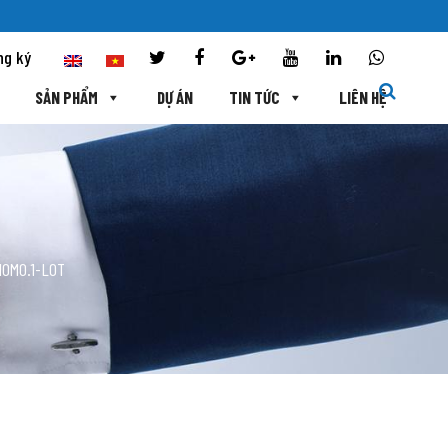
ng ký
SẢN PHẨM
DỰ ÁN
TIN TỨC
LIÊN HỆ
10M0.1-L0T