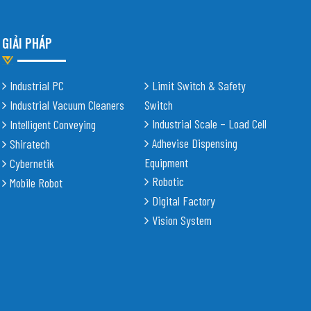
GIẢI PHÁP
Industrial PC
Limit Switch & Safety
Industrial Vacuum Cleaners
Switch
Industrial Scale – Load Cell
Intelligent Conveying
Adhevise Dispensing
Shiratech
Equipment
Cybernetik
Robotic
Mobile Robot
Digital Factory
Vision System