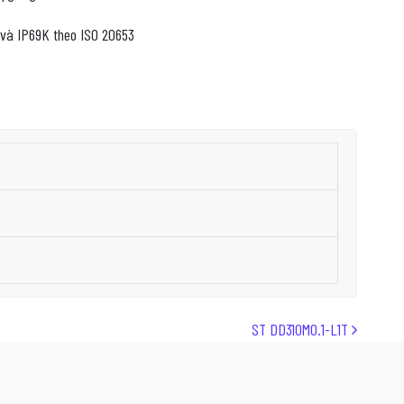
 và IP69K theo ISO 20653
ST DD310M0.1-L1T