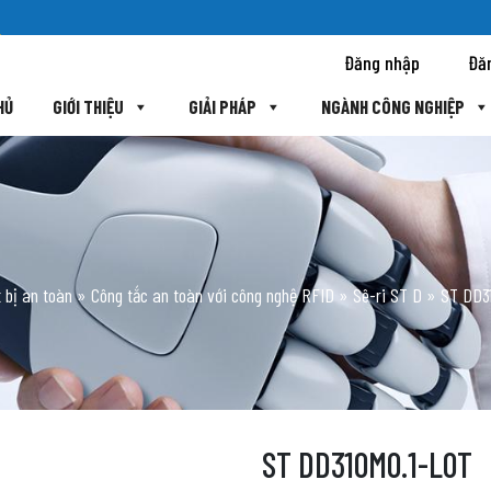
Đăng nhập
Đă
HỦ
GIỚI THIỆU
GIẢI PHÁP
NGÀNH CÔNG NGHIỆP
 bị an toàn
»
Công tắc an toàn với công nghệ RFID
»
Sê-ri ST D
»
ST DD3
ST DD310M0.1-L0T