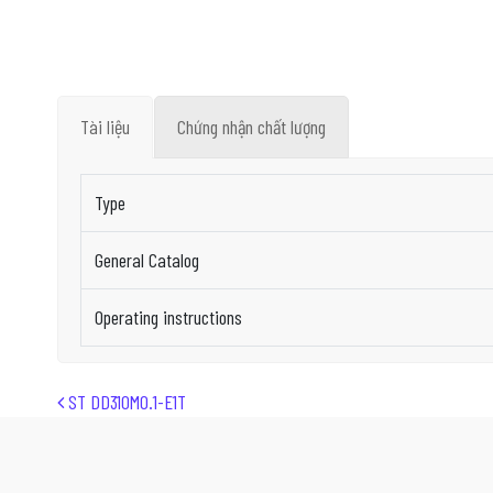
Tài liệu
Chứng nhận chất lượng
Type
General Catalog
Operating instructions
Post navigation
ST DD310M0.1-E1T