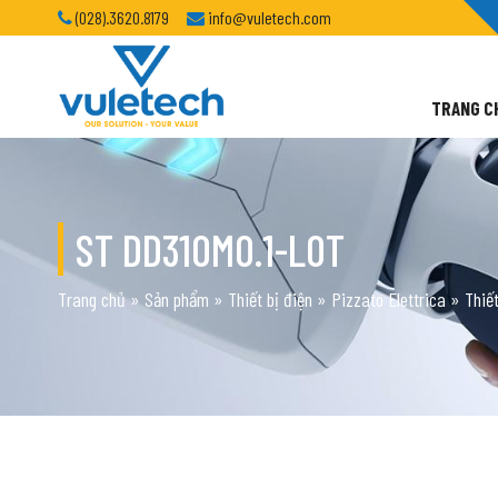
(028).3620.8179
info@vuletech.com
TRANG C
ST DD310M0.1-L0T
Trang chủ
»
Sản phẩm
»
Thiết bị điện
»
Pizzato Elettrica
»
Thiết