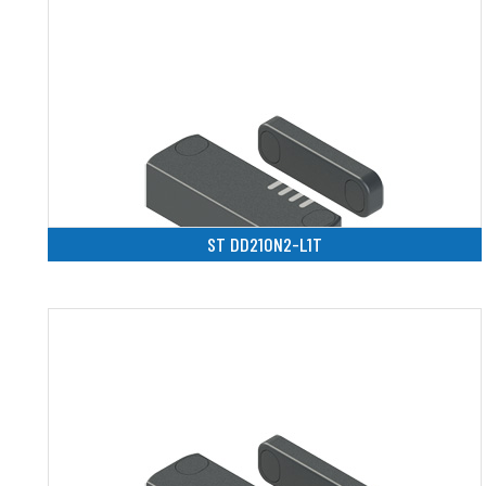
ST DD210N2-L1T