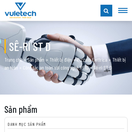
SÊ-RI ST D
Trang chủ
»
Sản phẩm
»
Thiết bị điện
»
Pizzato Elettrica
»
Thiết bị
an toàn
»
Công tắc an toàn với công nghệ RFID
»
Sê-ri ST D
Sản phẩm
DANH MỤC SẢN PHẨM