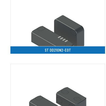
ST DD210N2-E0T