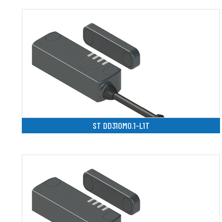
ST DD310M0.1-L1T