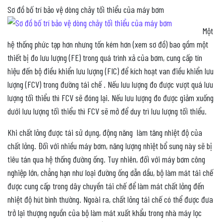
Sơ đồ bố trí bảo vệ dòng chảy tối thiểu của máy bơm
Một
hệ thống phức tạp hơn nhưng tốn kém hơn (xem sơ đồ) bao gồm một
thiết bị đo lưu lượng (FE) trong quá trình xả của bơm, cung cấp tín
hiệu đến bộ điều khiển lưu lượng (FIC) để kích hoạt van điều khiển lưu
lượng (FCV) trong đường tái chế . Nếu lưu lượng đo được vượt quá lưu
lượng tối thiểu thì FCV sẽ đóng lại. Nếu lưu lượng đo được giảm xuống
dưới lưu lượng tối thiểu thì FCV sẽ mở để duy trì lưu lượng tối thiểu.
Khi chất lỏng được tái sử dụng, động năng làm tăng nhiệt độ của
chất lỏng. Đối với nhiều máy bơm, năng lượng nhiệt bổ sung này sẽ bị
tiêu tán qua hệ thống đường ống. Tuy nhiên, đối với máy bơm công
nghiệp lớn, chẳng hạn như loại đường ống dẫn dầu, bộ làm mát tái chế
được cung cấp trong dây chuyền tái chế để làm mát chất lỏng đến
nhiệt độ hút bình thường.
Ngoài ra, chất lỏng tái chế có thể được đưa
trở lại thượng nguồn của bộ làm mát xuất khẩu trong nhà máy lọc