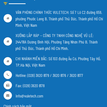
VĂN PHÒNG CHÍNH THỨC VULETECH: Số 7 Lô C2 đường 659,
phường Phước Long B, Thành phố Thủ Đức, Thành phố Hồ Chí
Minh, Việt Nam
XƯỞNG LẮP RÁP – CÔNG TY TNHH CÔNG NGHỆ VŨ LÊ:
244/18A Dương Đình Hội, Phường Tăng Nhơn Phú B, Thành
phố Thủ Đức, Thành phố Hồ Chí Minh.
CHI NHÁNH MIỀN BẮC:
Số 103 đường Âu Cơ, Phường Tây Hồ,
TP.Hà Nội, Việt Nam
Hotline: (028) 3620 8179 / 3620 8176 / 3620 8177
Fax: (028) 3620 8178
info@vuletech.com
Chính sách bảo mật