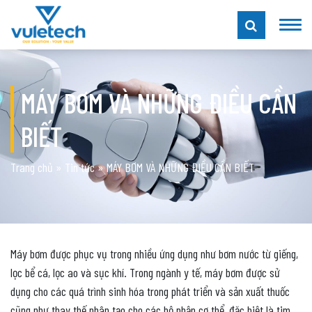
MÁY BƠM VÀ NHỮNG ĐIỀU CẦN
BIẾT
Trang chủ
»
Tin tức
»
MÁY BƠM VÀ NHỮNG ĐIỀU CẦN BIẾT
Máy bơm được phục vụ trong nhiều ứng dụng như bơm nước từ giếng,
lọc bể cá, lọc ao và sục khí. Trong ngành y tế, máy bơm được sử
dụng cho các quá trình sinh hóa trong phát triển và sản xuất thuốc
cũng như thay thế nhân tạo cho các bộ phận cơ thể, đặc biệt là tim