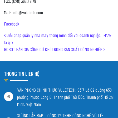
Fax: (028) 3620 8178
Mail: info@vuletech.com
Facebook
Post navigation
Giải pháp quản lý nhà máy thông minh đối với doanh nghiệp: i-MAG
là gì ?
ROBOT HÀN GIA CÔNG CƠ KHÍ TRONG SẢN XUẤT CÔNG NGHIỆP
THÔNG TIN LIÊN HỆ
VĂN PHÒNG CHÍNH THỨC VULETECH: Số 7 Lô C2 đường 659,
phường Phước Long B, Thành phố Thủ Đức, Thành phố Hồ Chí
Minh, Việt Nam
XƯỞNG LẮP RÁP – CÔNG TY TNHH CÔNG NGHỆ VŨ LÊ: