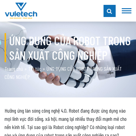
ỨNG DỤNG CỦA ROBOT TRONG
SẢN XUẤT CÔNG NGHIỆP
Trang chủ
»
Tin tức
»
ỨNG DỤNG CỦA ROBOT TRONG SẢN XUẤT
CÔNG NGHIỆP
Hưởng ứng làn sóng công nghệ 4.0, Robot đang được ứng dụng vào
mọi lĩnh vực đời sống, xã hội, mang lại nhiều thay đổi mạnh mẽ cho
nền kinh tế. Tại sao gọi là Robot công nghiệp? Có những loại robot
nào và ứng dụng của robot trong sản xuất công nghiệp ra sao?