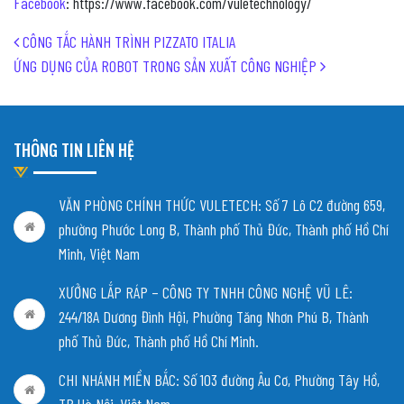
Facebook
: https://www.facebook.com/vuletechnology/
Post navigation
CÔNG TẮC HÀNH TRÌNH PIZZATO ITALIA
ỨNG DỤNG CỦA ROBOT TRONG SẢN XUẤT CÔNG NGHIỆP
THÔNG TIN LIÊN HỆ
VĂN PHÒNG CHÍNH THỨC VULETECH: Số 7 Lô C2 đường 659,
phường Phước Long B, Thành phố Thủ Đức, Thành phố Hồ Chí
Minh, Việt Nam
XƯỞNG LẮP RÁP – CÔNG TY TNHH CÔNG NGHỆ VŨ LÊ:
244/18A Dương Đình Hội, Phường Tăng Nhơn Phú B, Thành
phố Thủ Đức, Thành phố Hồ Chí Minh.
CHI NHÁNH MIỀN BẮC:
Số 103 đường Âu Cơ, Phường Tây Hồ,
TP.Hà Nội, Việt Nam