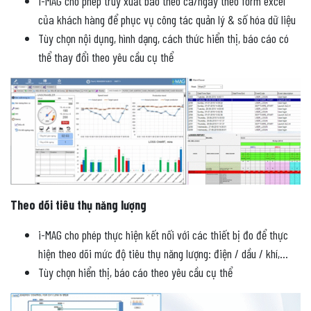
i-MAG cho phép truy xuất báo theo ca/ngày theo form excel
của khách hàng để phục vụ công tác quản lý & số hóa dữ liệu
Tùy chọn nội dụng, hình dạng, cách thức hiển thị, báo cáo có
thể thay đổi theo yêu cầu cụ thể
Theo dõi tiêu thụ năng lượng
i-MAG cho phép thực hiện kết nối với các thiết bị đo để thực
hiện theo dõi mức độ tiêu thụ năng lượng: điện / dầu / khí,…
Tùy chọn hiển thị, báo cáo theo yêu cầu cụ thể