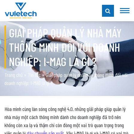
GIẢI PHÁP QUẢN LÝ NHÀ MÁY
THÔNG MINH ĐỐI VỚI DOANH
NGHIỆP: I-MAG LÀ GÌ ?
Trang chủ
»
Tin tức
»
Giải pháp quản lý nhà máy thông minh đối với
doanh nghiệp: i-MAG là gì ?
Hòa mình cùng làn sóng công nghệ 4.0, những giải pháp giúp quản lý
nhà máy một cách thông minh dành cho doanh nghiệp đã trở nên
không còn xa lạ và thậm chí còn đóng một vai trò quan trọng trong
việc quản lý
dây chuyền sản xuất
. Vậy i-MAG là gì và i-MAG có vai trò