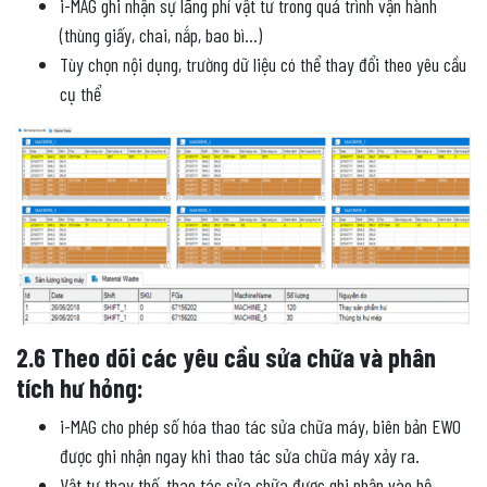
i-MAG ghi nhận sự lãng phí vật tư trong quá trình vận hành
(thùng giấy, chai, nắp, bao bì…)
Tùy chọn nội dụng, trường dữ liệu có thể thay đổi theo yêu cầu
cụ thể
2.6 Theo dõi các yêu cầu sửa chữa và phân
tích hư hỏng:
i-MAG cho phép số hóa thao tác sửa chữa máy, biên bản EWO
được ghi nhận ngay khi thao tác sửa chữa máy xảy ra.
Vật tư thay thế, thao tác sửa chữa được ghi nhận vào hệ