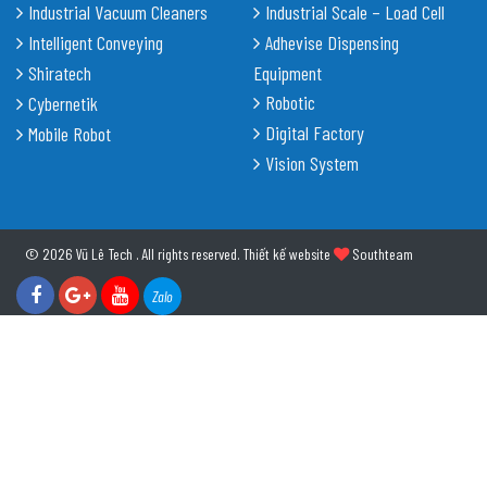
Industrial Vacuum Cleaners
Industrial Scale – Load Cell
Intelligent Conveying
Adhevise Dispensing
Shiratech
Equipment
Robotic
Cybernetik
Digital Factory
Mobile Robot
Vision System
© 2026 Vũ Lê Tech . All rights reserved.
Thiết kế website
Southteam
Zalo