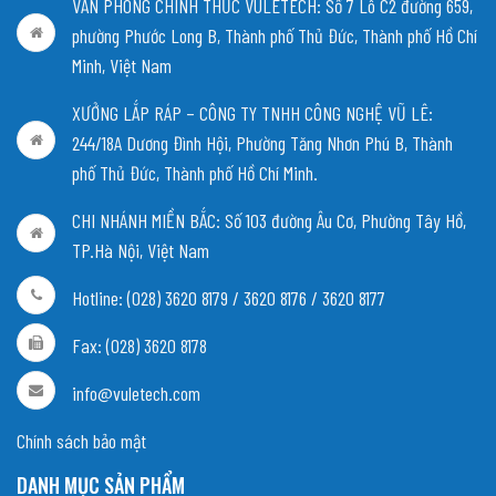
VĂN PHÒNG CHÍNH THỨC VULETECH: Số 7 Lô C2 đường 659,
phường Phước Long B, Thành phố Thủ Đức, Thành phố Hồ Chí
Minh, Việt Nam
XƯỞNG LẮP RÁP – CÔNG TY TNHH CÔNG NGHỆ VŨ LÊ:
244/18A Dương Đình Hội, Phường Tăng Nhơn Phú B, Thành
phố Thủ Đức, Thành phố Hồ Chí Minh.
CHI NHÁNH MIỀN BẮC:
Số 103 đường Âu Cơ, Phường Tây Hồ,
TP.Hà Nội, Việt Nam
Hotline: (028) 3620 8179 / 3620 8176 / 3620 8177
Fax: (028) 3620 8178
info@vuletech.com
Chính sách bảo mật
DANH MỤC SẢN PHẨM