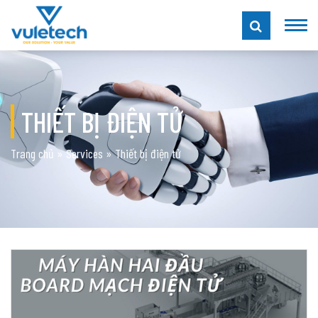
THIẾT BỊ ĐIỆN TỬ
Trang chủ
»
Services
»
Thiết bị điện tử