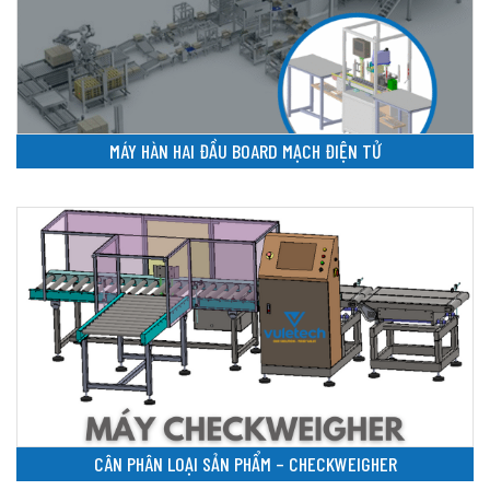
MÁY HÀN HAI ĐẦU BOARD MẠCH ĐIỆN TỬ
CÂN PHÂN LOẠI SẢN PHẨM – CHECKWEIGHER