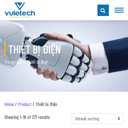
THIẾT BỊ ĐIỆN
Trang chủ
»
Thiết bị điện
Home
/
Product
/ Thiết bị điện
Showing 1–16 of 371 results