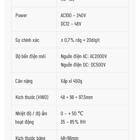
Power
AC100 ~ 240V
DC12 ~ 48V
Sự chính xác
± 0,7% rdg + 20digit
Độ bền điện môi
Nguồn điện AC: AC2000V
Nguồn điện DC: DC500V
Cân nặng
Xấp xỉ 450g
Kích thước (HWD)
48 × 96 × 97,5mm
Nhiệt độ / độ ẩm
0 ~ + 50 ℃
hoạt động
35 ~ 85% RH
Kích thước bảng
48×96mm