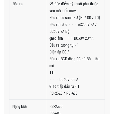
Đầu ra
※ Đặc điểm kỹ thuật phụ thuộc
vào mã kiểu máy.
Đầu ra so sánh × 3 (HI / GO / LO)
Đầu ra rơ le ･ ･ ･ AC250V 2A /
DC30V 2A Bộ
ghép ảnh ･ ･ ･ DC30V 20mA
Đầu ra tương tự × 1
Điện áp DC /
Đầu ra BCD dòng DC × 1 Bộ thu
mở
TTL
･ ･ ･ DC30V 10mA
Giao tiếp đầu ra × 1
RS-232C / RS-485
Mạng lưới
RS-232C
RS-485