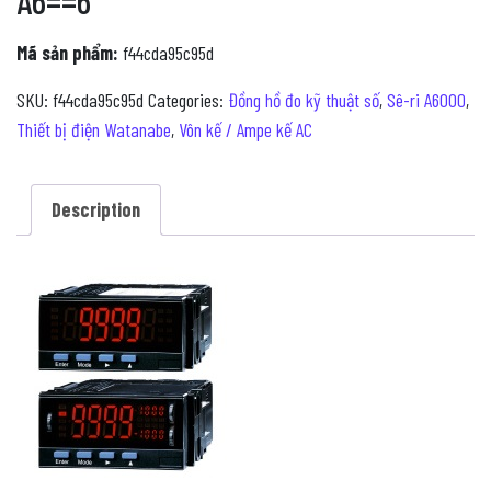
A6==6
Mã sản phẩm:
f44cda95c95d
SKU:
f44cda95c95d
Categories:
Đồng hồ đo kỹ thuật số
,
Sê-ri A6000
,
Thiết bị điện Watanabe
,
Vôn kế / Ampe kế AC
Description