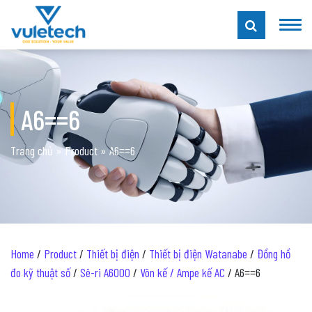
A6==6
Trang chủ
»
Product
»
A6==6
Home
/
Product
/
Thiết bị điện
/
Thiết bị điện Watanabe
/
Đồng hồ
đo kỹ thuật số
/
Sê-ri A6000
/
Vôn kế / Ampe kế AC
/ A6==6