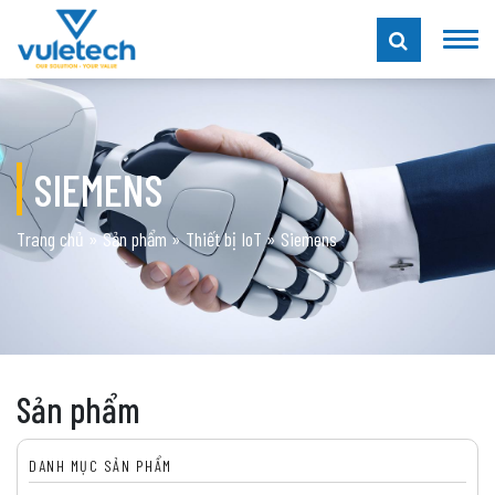
SIEMENS
Trang chủ
»
Sản phẩm
»
Thiết bị IoT
»
Siemens
Sản phẩm
DANH MỤC SẢN PHẨM