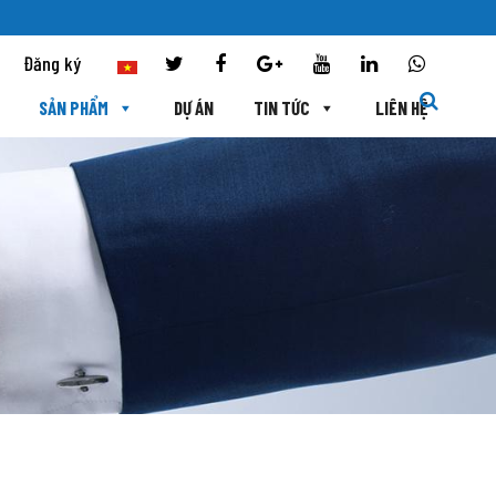
Đăng ký
SẢN PHẨM
DỰ ÁN
TIN TỨC
LIÊN HỆ