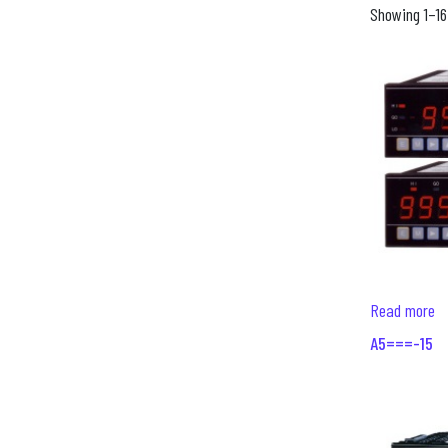
Showing 1–16 
Read more
A5===-15