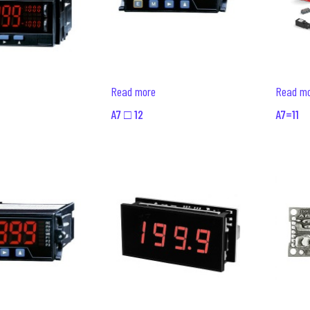
Read more
Read m
A7 □ 12
A7=11