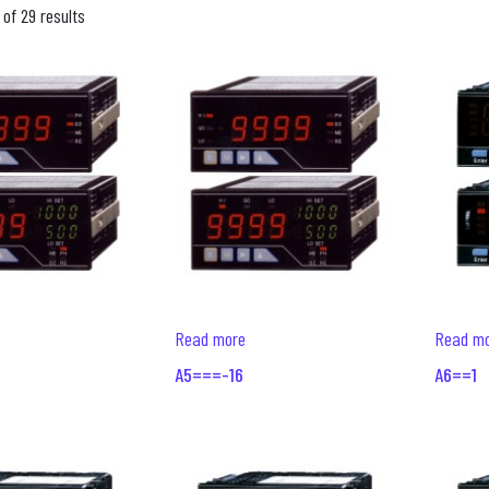
of 29 results
Read more
Read m
A5===-16
A6==1