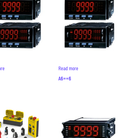
ore
Read more
A6==6