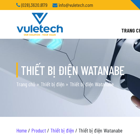
(028).3620.8179
info@vuletech.com
TRANG C
THIẾT BỊ ĐIỆN WATANABE
Trang chủ
»
Thiết bị điện
»
Thiết bị điện Watanabe
Home
/
Product
/
Thiết bị điện
/ Thiết bị điện Watanabe