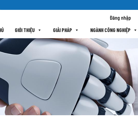
Đăng nhập
HỦ
GIỚI THIỆU
GIẢI PHÁP
NGÀNH CÔNG NGHIỆP