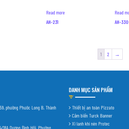
Read more
Read m
AH-231
AH-330
1
2
→
DANH MỤC SẢN PHẨM
9, phường Phước Long B, Thành
Thiết bị an toàn Pizzato
Cảm biến Turck Banner
Xi lanh khí nén Protec
18A Dương Đình Hội, Phường