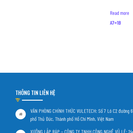
Read more
A7=1B
THÔNG TIN LIÊN HỆ
VĂN PHÒNG CHÍNH THỨC VULETECH: Số 7 Lô C2 đường 65
phố Thủ Đức, Thành phố Hồ Chí Minh, Việt Nam
XƯỞNG LẮP RÁP – CÔNG TY TNHH CÔNG NGHỆ VŨ LÊ: 244/