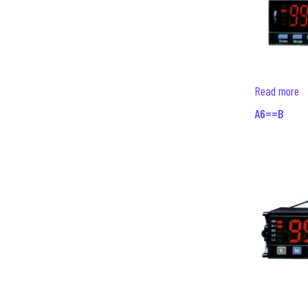
Read more
A6==B