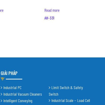
ore
Read more
AH-331
GIẢI PHÁP
Industrial PC
Limit Switch & Safety
Industrial Vacuum Cleaners
Switch
Industrial Scale – Load Cell
Intelligent Conveying