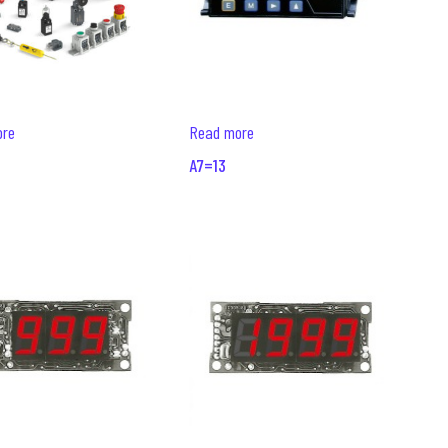
ore
Read more
A7=13