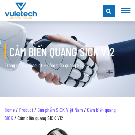
CẢM BIẾN QUANG SICK V12
Trang chủ
»
Product
»
Cảm biến quang SICK V12
Home
/
Product
/
Sản phẩm SICK Việt Nam
/
Cảm biến quang
SICK
/ Cảm biến quang SICK V12