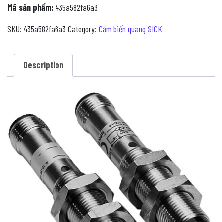
Mã sản phẩm:
435a582fa6a3
SKU:
435a582fa6a3
Category:
Cảm biến quang SICK
Description