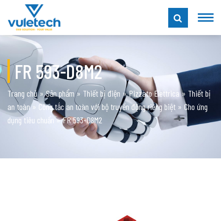
FR 593-D8M2
Trang chủ
»
Sản phẩm
»
Thiết bị điện
»
Pizzato Elettrica
»
Thiết bị
an toàn
»
Công tắc an toàn với bộ truyền động riêng biệt
»
Cho ứng
dụng tiêu chuẩn
»
FR 593-D8M2