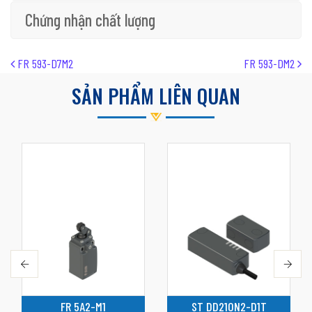
Chứng nhận chất lượng
Post navigation
FR 593-D7M2
FR 593-DM2
SẢN PHẨM LIÊN QUAN
FR 5A2-M1
ST DD210N2-D1T