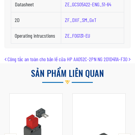
Datasheet
ZE_GCS05A22-ENG_51-64
2D
ZF_DXF_SM_GxT
Operating intrucstions
ZE_FOG131-EU
Post navigation
Công tắc an toàn cho bản lề cửa HP AA052C-2PN
NG 2D1D411A-F30
SẢN PHẨM LIÊN QUAN