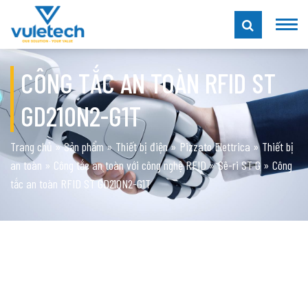
CÔNG TẮC AN TOÀN RFID ST
GD210N2-G1T
Trang chủ
»
Sản phẩm
»
Thiết bị điện
»
Pizzato Elettrica
»
Thiết bị
an toàn
»
Công tắc an toàn với công nghệ RFID
»
Sê-ri ST G
»
Công
tắc an toàn RFID ST GD210N2-G1T