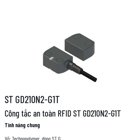
ST GD210N2-G1T
Công tắc an toàn RFID ST GD210N2-G1T
Tính năng chung
Vỏ: Technopolymer, dòng ST G