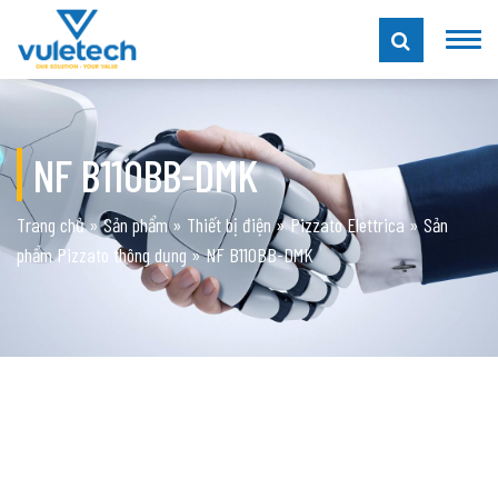
NF B110BB-DMK
Trang chủ
»
Sản phẩm
»
Thiết bị điện
»
Pizzato Elettrica
»
Sản
phẩm Pizzato thông dụng
»
NF B110BB-DMK