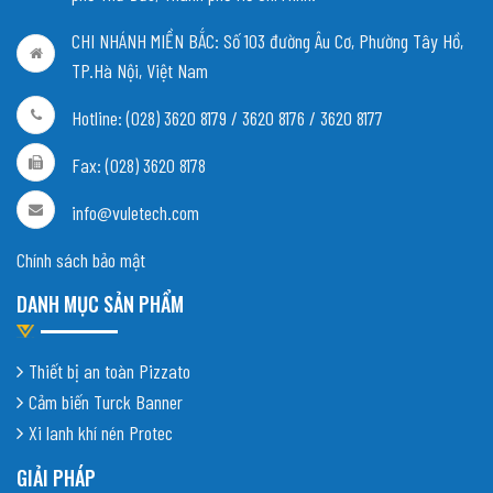
CHI NHÁNH MIỀN BẮC:
Số 103 đường Âu Cơ, Phường Tây Hồ,
TP.Hà Nội, Việt Nam
Hotline: (028) 3620 8179 / 3620 8176 / 3620 8177
Fax: (028) 3620 8178
info@vuletech.com
Chính sách bảo mật
DANH MỤC SẢN PHẨM
Thiết bị an toàn Pizzato
Cảm biến Turck Banner
Xi lanh khí nén Protec
GIẢI PHÁP