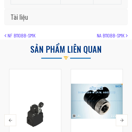
Tài liệu
Post navigation
NF B110BB-SMK
NA B110BB-SMK
SẢN PHẨM LIÊN QUAN