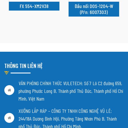
FX 554-XM2V38
Đầu nối DOS-1204-W
(P/n: 6007303)
THÔNG TIN LIÊN HỆ
VĂN PHÒNG CHÍNH THỨC VULETECH: Số 7 Lô C2 đường 659,
phường Phước Long B, Thành phố Thủ Đức, Thành phố Hồ Chí
Minh, Việt Nam
XƯỞNG LẮP RÁP – CÔNG TY TNHH CÔNG NGHỆ VŨ LÊ:
244/18A Dương Đình Hội, Phường Tăng Nhơn Phú B, Thành
phố Thủ Đức, Thành phố Hồ Chí Minh.