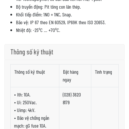
Bộ truyền động: Pít tông con lăn thép.
Khối tiếp điểm: 1NO + 1NC, Snap.
Bảo vệ: IP 67 theo EN 60529, IP69K theo ISO 20653.
o
o
Nhiệt độ: -25
C … +70
C.
Thông số kỹ thuật
Thông số kỹ thuật
Đặt hàng
Tình trạng
ngay
• Ith: 10A.
(028) 3620
• Ui: 250Vac.
8179
• Uimp: 4kV.
• Bảo vệ chống ngắn
mạch: gG fuse 10A.