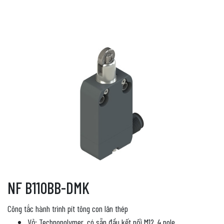
NF B110BB-DMK
Công tắc hành trình pít tông con lăn thép
Vỏ: Technopolymer, có sẵn đầu kết nối M12, 4 pole.