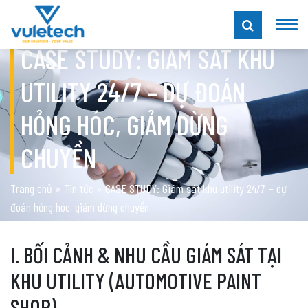
CASE STUDY: GIÁM SÁT KHU
UTILITY 24/7 – DỰ ĐOÁN
HỎNG HÓC, GIẢM DỪNG
CHUYỀN
Trang chủ
»
Tin tức
»
CASE STUDY: Giám sát khu utility 24/7 – dự
đoán hỏng hóc, giảm dừng chuyền
I. BỐI CẢNH & NHU CẦU GIÁM SÁT TẠI
KHU UTILITY (AUTOMOTIVE PAINT
SHOP)