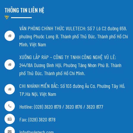
THÔNG TIN LIÊN HỆ
VĂN PHÒNG CHÍNH THỨC VULETECH: Số 7 Lô C2 đường 659,
phường Phước Long B, Thành phố Thủ Đức, Thành phố Hồ Chí
Minh, Việt Nam
XƯỞNG LẮP RÁP – CÔNG TY TNHH CÔNG NGHỆ VŨ LÊ:
244/18A Dương Đình Hội, Phường Tăng Nhơn Phú B, Thành
phố Thủ Đức, Thành phố Hồ Chí Minh.
CHI NHÁNH MIỀN BẮC:
Số 103 đường Âu Cơ, Phường Tây Hồ,
TP.Hà Nội, Việt Nam
Hotline: (028) 3620 8179 / 3620 8176 / 3620 8177
Fax: (028) 3620 8178
info@vuletech.com