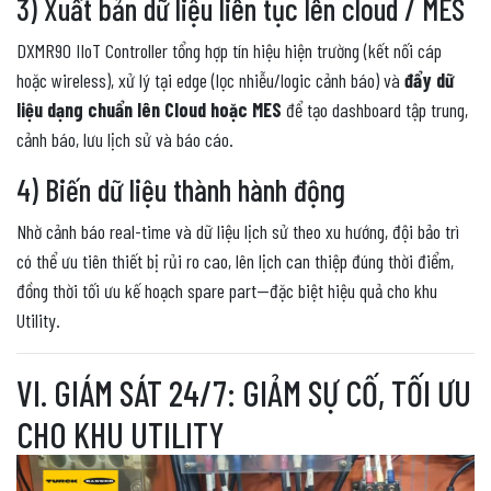
3) Xuất bản dữ liệu liên tục lên cloud / MES
DXMR90 IIoT Controller tổng hợp tín hiệu hiện trường (kết nối cáp
hoặc wireless), xử lý tại edge (lọc nhiễu/logic cảnh báo) và
đẩy dữ
liệu dạng chuẩn lên Cloud hoặc MES
để tạo dashboard tập trung,
cảnh báo, lưu lịch sử và báo cáo.
4) Biến dữ liệu thành hành động
Nhờ cảnh báo real-time và dữ liệu lịch sử theo xu hướng, đội bảo trì
có thể ưu tiên thiết bị rủi ro cao, lên lịch can thiệp đúng thời điểm,
đồng thời tối ưu kế hoạch spare part—đặc biệt hiệu quả cho khu
Utility.
VI. GIÁM SÁT 24/7: GIẢM SỰ CỐ, TỐI ƯU
CHO KHU UTILITY