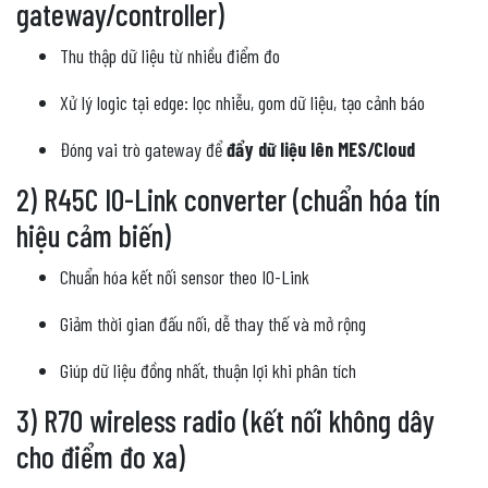
gateway/controller)
Thu thập dữ liệu từ nhiều điểm đo
Xử lý logic tại edge: lọc nhiễu, gom dữ liệu, tạo cảnh báo
Đóng vai trò gateway để
đẩy dữ liệu lên MES/Cloud
2) R45C IO-Link converter (chuẩn hóa tín
hiệu cảm biến)
Chuẩn hóa kết nối sensor theo IO-Link
Giảm thời gian đấu nối, dễ thay thế và mở rộng
Giúp dữ liệu đồng nhất, thuận lợi khi phân tích
3) R70 wireless radio (kết nối không dây
cho điểm đo xa)