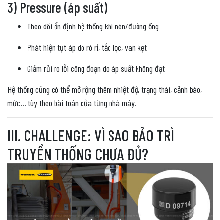
3) Pressure (áp suất)
Theo dõi ổn định hệ thống khí nén/đường ống
Phát hiện tụt áp do rò rỉ, tắc lọc, van kẹt
Giảm rủi ro lỗi công đoạn do áp suất không đạt
Hệ thống cũng có thể mở rộng thêm nhiệt độ, trạng thái, cảnh báo,
mức… tùy theo bài toán của từng nhà máy.
III. CHALLENGE: VÌ SAO BẢO TRÌ
TRUYỀN THỐNG CHƯA ĐỦ?