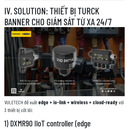
IV. SOLUTION: THIẾT BỊ TURCK
BANNER CHO GIÁM SÁT TỪ XA 24/7
VULETECH đề xuất
edge + io-link + wireless + cloud-ready
với
3 thiết bị cốt lõi:
1) DXMR90 IIoT controller (edge