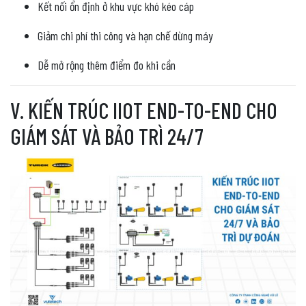
Kết nối ổn định ở khu vực khó kéo cáp
Giảm chi phí thi công và hạn chế dừng máy
Dễ mở rộng thêm điểm đo khi cần
V. KIẾN TRÚC IIOT END-TO-END CHO
GIÁM SÁT VÀ BẢO TRÌ 24/7