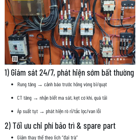
1) Giám sát 24/7, phát hiện sớm bất thường
Rung tăng → cảnh báo trước hỏng vòng bi/quạt
CT tăng → nhận biết ma sát, kẹt cơ khí, quá tải
Áp suất tụt → phát hiện rò rỉ/tắc lọc/van lỗi
2) Tối ưu chi phí bảo trì & spare part
Giảm thay thế theo lịch “đại trà”