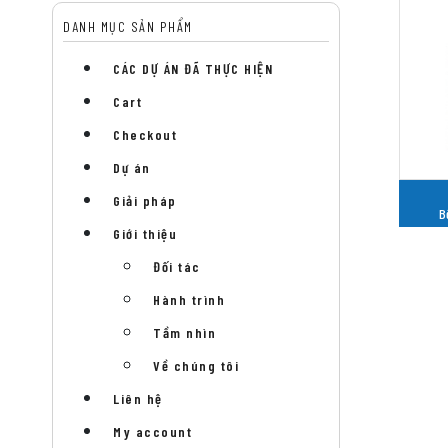
DANH MỤC SẢN PHẨM
CÁC DỰ ÁN ĐÃ THỰC HIỆN
Cart
Checkout
Dự án
Giải pháp
B
Giới thiệu
Đối tác
Hành trình
Tầm nhìn
Về chúng tôi
Liên hệ
My account