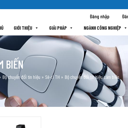
Đăng nhập
Đă
HỦ
GIỚI THIỆU
GIẢI PHÁP
NGÀNH CÔNG NGHIỆP
M BIẾN
»
Bộ chuyển đổi tín hiệu
»
Sê-ri TH
»
Bộ chuyển đổi tín hiệu cảm biến