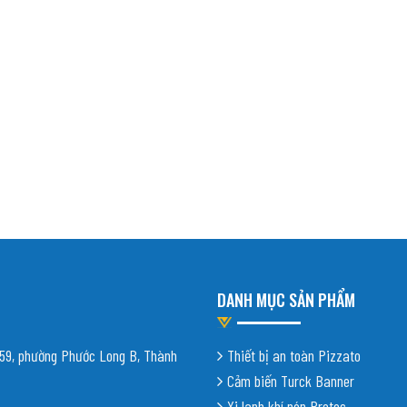
DANH MỤC SẢN PHẨM
9, phường Phước Long B, Thành
Thiết bị an toàn Pizzato
Cảm biến Turck Banner
Xi lanh khí nén Protec