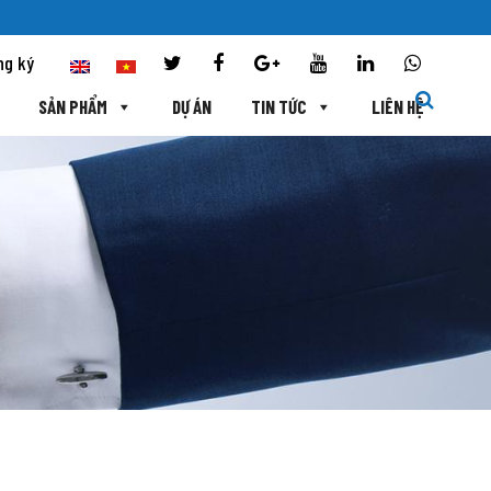
ng ký
SẢN PHẨM
DỰ ÁN
TIN TỨC
LIÊN HỆ