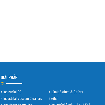
GIẢI PHÁP
Industrial PC
Limit Switch & Safety
Industrial Vacuum Cleaners
Switch
Industrial Scale – Load Cell
Intelligent Conveying