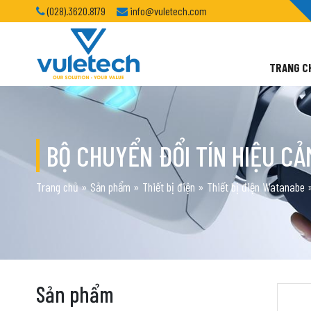
(028).3620.8179
info@vuletech.com
TRANG C
BỘ CHUYỂN ĐỔI TÍN HIỆU CẢ
Trang chủ
»
Sản phẩm
»
Thiết bị điện
»
Thiết bị điện Watanabe
Sản phẩm