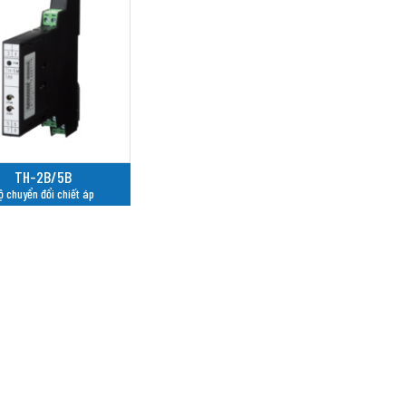
TH-2B/5B
ộ chuyển đổi chiết áp