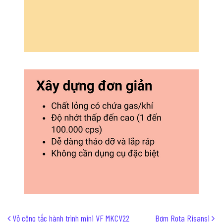
Post navigation
Vỏ công tắc hành trình mini VF MKCV22
Bơm Rota Risansi