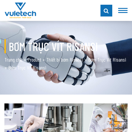
BƠM TRỤC VÍT RISANSI
Trang chủ
»
Product
»
Thiết bị bơm Risansi
»
Bơm Trục Vít Risansi
»
Bơm Trục Vít Risansi