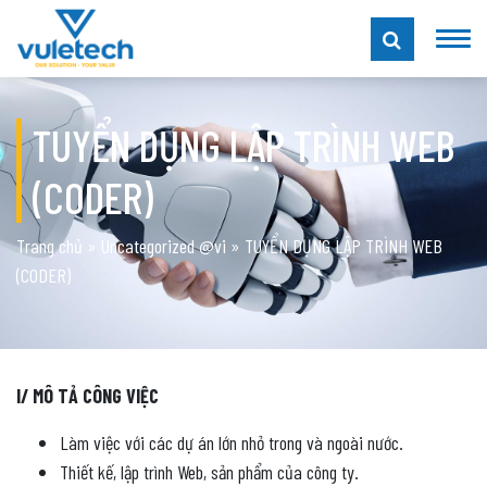
TUYỂN DỤNG LẬP TRÌNH WEB
(CODER)
Trang chủ
»
Uncategorized @vi
»
TUYỂN DỤNG LẬP TRÌNH WEB
(CODER)
I/ MÔ TẢ CÔNG VIỆC
Làm việc với các dự án lớn nhỏ trong và ngoài nước.
Thiết kế, lập trình Web, sản phẩm của công ty.