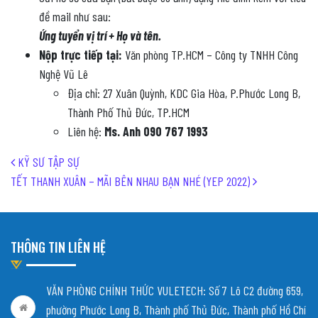
đề mail như sau:
Ứng tuyển vị trí
+ Họ và tên.
Nộp trực tiếp tại:
Văn phòng TP.HCM – Công ty TNHH Công
Nghệ Vũ Lê
Địa chỉ: 27 Xuân Quỳnh, KDC Gia Hòa, P.Phước Long B,
Thành Phố Thủ Đức, TP.HCM
Liên hệ:
Ms. Anh 090 767 1993
Post navigation
KỸ SƯ TẬP SỰ
TẾT THANH XUÂN – MÃI BÊN NHAU BẠN NHÉ (YEP 2022)
THÔNG TIN LIÊN HỆ
VĂN PHÒNG CHÍNH THỨC VULETECH: Số 7 Lô C2 đường 659,
phường Phước Long B, Thành phố Thủ Đức, Thành phố Hồ Chí