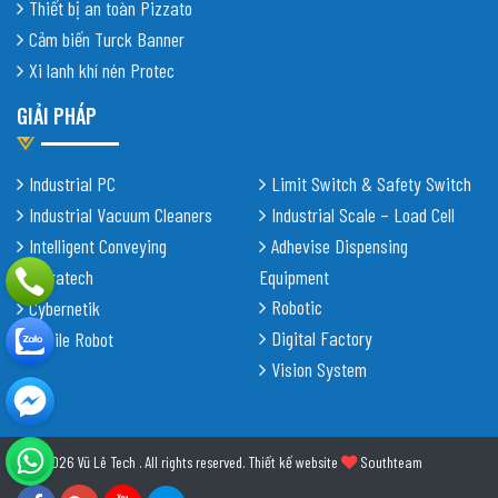
Thiết bị an toàn Pizzato
Cảm biến Turck Banner
Xi lanh khí nén Protec
GIẢI PHÁP
Industrial PC
Limit Switch & Safety Switch
Industrial Vacuum Cleaners
Industrial Scale – Load Cell
Intelligent Conveying
Adhevise Dispensing
Shiratech
Equipment
Robotic
Cybernetik
Digital Factory
Mobile Robot
Vision System
© 2026 Vũ Lê Tech . All rights reserved.
Thiết kế website
Southteam