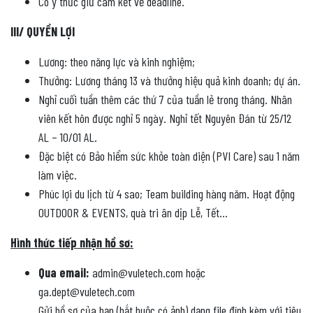
Có ý thức giữ cam kết về deadline.
III/ QUYỀN LỢI
Lương: theo năng lực và kinh nghiệm;
Thưởng: Lương tháng 13 và thưởng hiệu quả kinh doanh; dự án.
Nghỉ cuối tuần thêm các thứ 7 của tuần lẻ trong tháng. Nhân
viên kết hôn được nghỉ 5 ngày. Nghỉ tết Nguyên Đán từ 25/12
AL – 10/01 AL.
Đặc biệt có Bảo hiểm sức khỏe toàn diện (PVI Care) sau 1 năm
làm việc.
Phúc lợi du lịch từ 4 sao; Team building hàng năm. Hoạt động
OUTDOOR & EVENTS, quà tri ân dịp Lễ, Tết…
Hình thức tiếp nhận hồ sơ:
Qua email:
admin@vuletech.com hoặc
ga.dept@vuletech.com
Gửi hồ sơ của bạn (bắt buộc có ảnh) dạng file đính kèm với tiêu