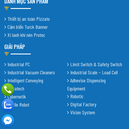
DANH MỤC SẢN PHẨM
Thiết bị an toàn Pizzato
Cảm biến Turck Banner
Xi lanh khí nén Protec
GIẢI PHÁP
Industrial PC
Limit Switch & Safety Switch
Industrial Vacuum Cleaners
Industrial Scale – Load Cell
Intelligent Conveying
Adhevise Dispensing
Shiratech
Equipment
Robotic
Cybernetik
Digital Factory
Mobile Robot
Vision System