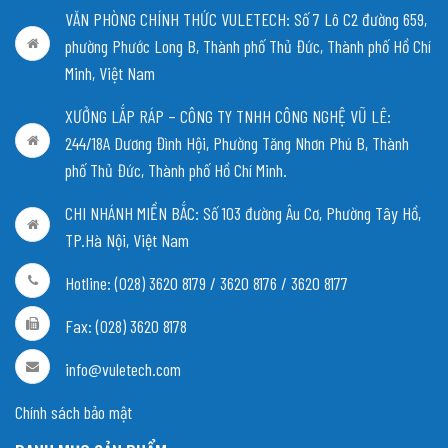
VĂN PHÒNG CHÍNH THỨC VULETECH: Số 7 Lô C2 đường 659,
phường Phước Long B, Thành phố Thủ Đức, Thành phố Hồ Chí
Minh, Việt Nam
XƯỞNG LẮP RÁP – CÔNG TY TNHH CÔNG NGHỆ VŨ LÊ:
244/18A Dương Đình Hội, Phường Tăng Nhơn Phú B, Thành
phố Thủ Đức, Thành phố Hồ Chí Minh.
CHI NHÁNH MIỀN BẮC:
Số 103 đường Âu Cơ, Phường Tây Hồ,
TP.Hà Nội, Việt Nam
Hotline: (028) 3620 8179 / 3620 8176 / 3620 8177
Fax: (028) 3620 8178
info@vuletech.com
Chính sách bảo mật