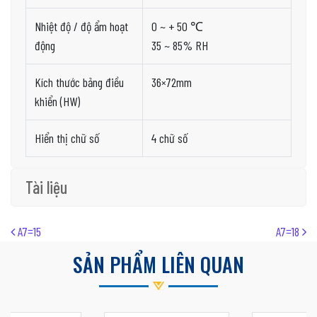
Nhiệt độ / độ ẩm hoạt
0 ~ + 50 ℃
động
35 ~ 85% RH
Kích thước bảng điều
36×72mm
khiển (HW)
Hiển thị chữ số
4 chữ số
Tài liệu
Post navigation
A7=15
A7=18
SẢN PHẨM LIÊN QUAN