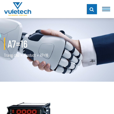
A7=16
Trang chủ
»
Product
»
A7=16