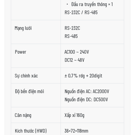
・ Đầu ra truyền thông × 1
RS-232C / RS-485
Mạng lưới
RS-232C
RS-485
Power
AC100 ~ 240V
DC12 ~ 48V
Sự chính xác
± 0,7% rdg + 20digit
Độ bền điện môi
Nguồn điện AC: AC2000V
Nguồn điện DC: DC500V
Cân nặng
Xấp xỉ 160g
Kích thước (HWD)
36×72×118mm