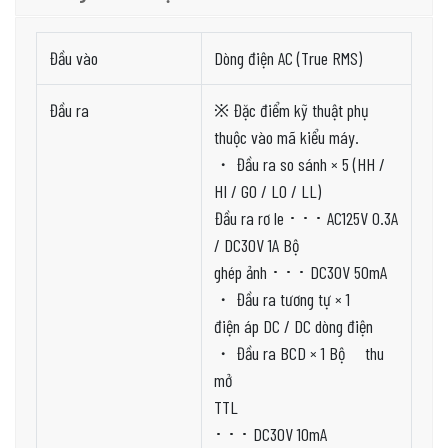
Đầu vào
Dòng điện AC (True RMS)
Đầu ra
※ Đặc điểm kỹ thuật phụ
thuộc vào mã kiểu máy.
・ Đầu ra so sánh × 5 (HH /
HI / GO / LO / LL)
Đầu ra rơ le ･ ･ ･ AC125V 0.3A
/ DC30V 1A Bộ
ghép ảnh ･ ･ ･ DC30V 50mA
・ Đầu ra tương tự × 1
điện áp DC / DC dòng điện
・ Đầu ra BCD × 1 Bộ thu
mở
TTL
･ ･ ･ DC30V 10mA